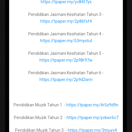
https://tpaper.my/yc84t7ys
Pendidikan Jasmani Kesihatan Tingkatan 3 –
Pendidikan Jasmani Kesihatan Tahun 3 -
https://tpaper.my/hytdx5tb
https://tpaper.my/2p86fxf4
Pendidikan Jasmani Kesihatan Tingkatan 4 –
Pendidikan Jasmani Kesihatan Tahun 4 -
https://tpaper.my/2dt7mk2s
https://tpaper.my/53mystut
Pendidikan Jasmani Kesihatan Tingkatan 5 –
Pendidikan Jasmani Kesihatan Tahun 5 -
https://tpaper.my/2p9x26ar
https://tpaper.my/2p98r97w
Himpunan Ujian Akhir Sesi
Akademik Tahun 1 KSSR Semakan
Pendidikan Jasmani Kesihatan Tahun 6 -
2023
https://tpaper.my/2p9d2wrn
Kimia Tingkatan 4 -
https://tpaper.my/2p9hxt3r
Kimia Tingkatan 5 -
https://tpaper.my/3pf4m9hn
Pendidikan Muzik Tahun 1 -
https://tpaper.my/4r5z9d9n
Pendidikan Muzik Tahun 2 -
https://tpaper.my/yckwr6c7
Fizik Tingkatan 4 –
https://tpaper.my/yc2vpktf
Pendidikan Muzik Tahun 3 -
https://tpaper.my/3trjuyv4