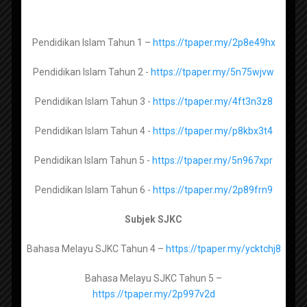
RPH SK SMK by ROZAYUS 2026
Usul Al Din Tingkatan 3 -
https://tpaper.my/ycxxupjb
RPH SK SMK by CG GORGEOUS 2026
Pendidikan Islam Tahun 1 –
https://tpaper.my/2p8e49hx
RPH PRASEKOLAH 2026
Pendidikan Islam Tahun 2 -
https://tpaper.my/5n75wjvw
RPH PPKI RENDAH MENENGAH 2026
Lughah Arabiah Muasirah Tingkatan 1 –
REKOD PERSEDIAAN MENGAJAR (FAIL RPH)
https://tpaper.my/y43a94wd
Pendidikan Islam Tahun 3 -
https://tpaper.my/4ft3n3z8
2026
Pendidikan Islam Tahun 4 -
https://tpaper.my/p8kbx3t4
Bahan Lengkap Fail Panitia Mengikut Senarai
Semak
Maharat Al Quran Tingkatan 1 -
Pendidikan Islam Tahun 5 -
https://tpaper.my/5n967xpr
https://tpaper.my/43mneu5a
Penetapan Keberhasilan PBPPP 2021
Pendidikan Islam Tahun 6 -
https://tpaper.my/2p89frn9
Panduan dan Contoh Evidens Lengkap SKPMg2
Maharat Al Quran Tingkatan 2 -
https://tpaper.my/yckrd39x
Subjek SJKC
myPortfolio : Panduan dan bahan berkaitan
Koleksi Bahan Bahan Kokurikulum
Maharat Al Quran Tingkatan 3 –
Bahasa Melayu SJKC Tahun 4 –
https://tpaper.my/ycktchj8
https://tpaper.my/ycksr8at
Bahasa Melayu SJKC Tahun 5 –
https://tpaper.my/2p997v2d