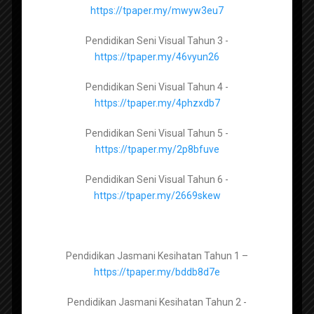
2023
Pendidikan Moral Tingkatan 5 –
https://tpaper.my/mwyw3eu7
https://tpaper.my/ysp67ju6
Pendidikan Seni Visual Tahun 3 -
https://tpaper.my/46vyun26
Pendidikan Seni Visual Tingkatan 1 –
Pendidikan Seni Visual Tahun 4 -
https://tpaper.my/2p8hw5e8
https://tpaper.my/4phzxdb7
Pendidikan Seni Visual Tingkatan 2 –
Pendidikan Seni Visual Tahun 5 -
https://tpaper.my/43p8dbvz
https://tpaper.my/2p8bfuve
Pendidikan Seni Visual Tingkatan 3 –
Pendidikan Seni Visual Tahun 6 -
https://tpaper.my/2p8mtbk2
https://tpaper.my/2669skew
Himpunan Ujian Akhir Sesi
Akademik Tahun 3 KSSR Semakan
2023
Pendidikan Jasmani Kesihatan Tingkatan 1 –
Pendidikan Jasmani Kesihatan Tahun 1 –
https://tpaper.my/yckn2nkz
https://tpaper.my/bddb8d7e
Pendidikan Jasmani Kesihatan Tingkatan 2 –
Pendidikan Jasmani Kesihatan Tahun 2 -
https://tpaper.my/2p83a9py