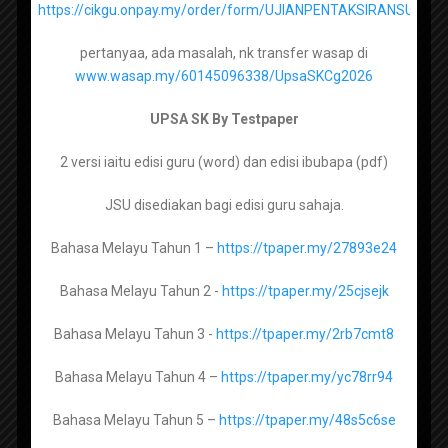
https://cikgu.onpay.my/order/form/UJIANPENTAKSIRANSUMA
Bahasa Inggeris Tingkatan 1 –
https://tpaper.my/2p99b3ck
pertanyaa, ada masalah, nk transfer wasap di
Bahasa Inggeris Tingkatan 2 –
https://tpaper.my/388cj94t
www.wasap.my/60145096338/UpsaSKCg2026
Bahasa Inggeris Tingkatan 3 –
UPSA SK By Testpaper
https://tpaper.my/35wu87k4
2 versi iaitu edisi guru (word) dan edisi ibubapa (pdf)
Bahasa Inggeris Tingkatan 4 –
https://tpaper.my/bdh5hdef
HIMPUNAN TERBESAR SOALAN
UASA AKHIR TAHUN SEKOLAH
JSU disediakan bagi edisi guru sahaja.
Bahasa Inggeris Tingkatan 5 –
RENDAH MENENGAH 2025
https://tpaper.my/34xsmmjf
Bahasa Melayu Tahun 1 –
https://tpaper.my/27893e24
Bahasa Melayu Tahun 2 -
https://tpaper.my/25cjsejk
Matematik Tingkatan 1 –
https://tpaper.my/yjvryfh5
Bahasa Melayu Tahun 3 -
https://tpaper.my/2rb7cmt8
Matematik Tingkatan 2 –
https://tpaper.my/2axzay4n
Bahasa Melayu Tahun 4 –
https://tpaper.my/yc78rr94
Matematik Tingkatan 3 –
https://tpaper.my/2p8bmhne
Bahasa Melayu Tahun 5 –
https://tpaper.my/48s5c6se
Matematik Tingkatan 4 –
https://tpaper.my/43zns7ah