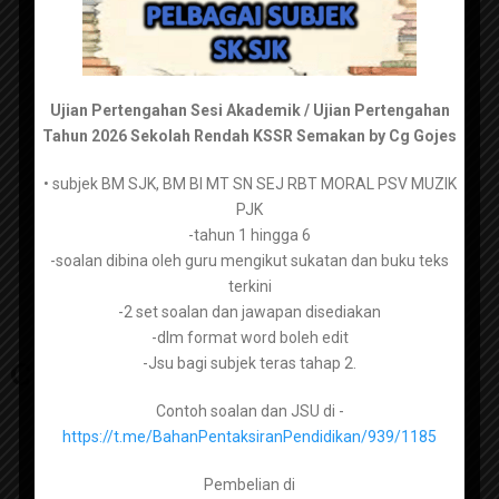
Ujian Pertengahan Sesi Akademik / Ujian Pertengahan
Tahun 2026 Sekolah Rendah KSSR Semakan by Cg Gojes
• subjek BM SJK, BM BI MT SN SEJ RBT MORAL PSV MUZIK
Bahasa Melayu Tingkatan 1 –
PJK
https://tpaper.my/mus4ch7b
-tahun 1 hingga 6
-soalan dibina oleh guru mengikut sukatan dan buku teks
Bahasa Melayu Tingkatan 2 –
https://tpaper.my/2p8tve3h
terkini
-2 set soalan dan jawapan disediakan
Bahasa Melayu Tingkatan 3 –
https://tpaper.my/yc2tyzz9
-dlm format word boleh edit
Category:
uasa
-Jsu bagi subjek teras tahap 2.
Bahasa Melayu Tingkatan 4 –
https://tpaper.my/2p87vkj8
Contoh soalan dan JSU di -
Bahasa Melayu Tingkatan 5 –
https://tpaper.my/4mkdjub3
https://t.me/BahanPentaksiranPendidikan/939/1185
Pembelian di