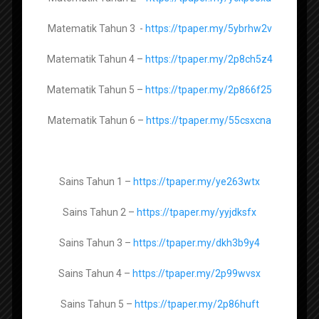
https://tpaper.my/2p8j2mna
Matematik Tahun 3 -
https://tpaper.my/5ybrhw2v
Asas Sains Komputer Tingkatan 3 –
https://tpaper.my/yck89tbb
Matematik Tahun 4 –
https://tpaper.my/2p8ch5z4
Matematik Tahun 5 –
https://tpaper.my/2p866f25
Sains Tingkatan 1 –
https://tpaper.my/yxxan8j4
Matematik Tahun 6 –
https://tpaper.my/55csxcna
Sains Tingkatan 2 -
https://tpaper.my/3fjrupay
Sains Tingkatan 3 -
https://tpaper.my/2p8v5tta
Sains Tahun 1 –
https://tpaper.my/ye263wtx
Ujian Akhir Sesi Akademik Tahun 1
hingga Tahun 6 KSSR Semakan 2023-
Sains Tingkatan 4 -
https://tpaper.my/2p8fc4f8
Sains Tahun 2 –
https://tpaper.my/yyjdksfx
2024
Sains Tingkatan 5 -
https://tpaper.my/2p84r3pa
Sains Tahun 3 –
https://tpaper.my/dkh3b9y4
Sains Tahun 4 –
https://tpaper.my/2p99wvsx
Geografi Tingkatan 1 –
https://tpaper.my/2p9852ka
Sains Tahun 5 –
https://tpaper.my/2p86huft