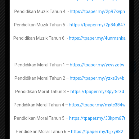
Fizik Tingkatan 5 –
https://tpaper.my/25ybspez
Pendidikan Muzik Tahun 4 -
https://tpaper.my/2p97kvpn
Pendidikan Muzik Tahun 5 -
https://tpaper.my/2p84u847
Biologi Tingkatan 4 -
https://tpaper.my/2p9hhzj8
Ujian Akhir Sesi Akademik Bahasa
Pendidikan Muzik Tahun 6 -
https://tpaper.my/4unmsnka
Arab Tahun 5
Biologi Tingkatan 5 -
https://tpaper.my/4cnxdzch
Posts
Pendidikan Moral Tahun 1 –
https://tpaper.my/ycyvzetw
1
2
3
4
…
8
NEXT
Al Syariah Tingkatan 1 -
https://tpaper.my/3rcave6u
pagination
Pendidikan Moral Tahun 2 –
https://tpaper.my/yzxs3v4b
Al Syariah Tingkatan 2 -
https://tpaper.my/4juu83se
Subscribe channel Sumber
Pendidikan Moral Tahun 3 –
https://tpaper.my/3pyr8rzd
Pendidikan
Al Syariah Tingkatan 3 -
Pendidikan Moral Tahun 4 –
https://tpaper.my/mstc384w
Pendidikan Moral Tahun 5 –
https://tpaper.my/33kpm67t
Usul Al Din Tingkatan 1 -
https://tpaper.my/4m37per6
Pendidikan Moral Tahun 6 –
https://tpaper.my/bjjxy882
Usul Al Din Tingkatan 2 -
https://tpaper.my/2rmyv4f9