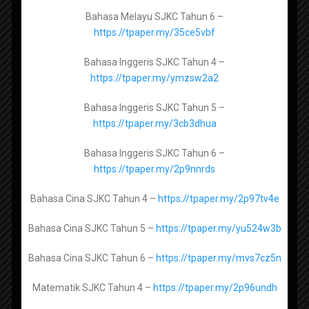
Manahij Ulum Islamiyah Tingkatan 4 -
Bahasa Melayu SJKC Tahun 6 –
Popular Posts
https://tpaper.my/yckum5yz
https://tpaper.my/35ce5vbf
Manahij Ulum Islamiyah Tingkatan 5 -
Bahasa Inggeris SJKC Tahun 4 –
https://tpaper.my/yckx87h8
https://tpaper.my/ymzsw2a2
Contact Us
Bahasa Inggeris SJKC Tahun 5 –
https://tpaper.my/3cb3dhua
Untuk beriklan di web dan telegram, hubungi kami
Pendidikan Al-Quran dan Al-Sunnah Tingkatan 4 -
melalui whatsapp di
hubungi kami di whatsapp
https://tpaper.my/2p9efwcr
Bahasa Inggeris SJKC Tahun 6 –
https://tpaper.my/2p9nnrds
Sebarang masalah, aduan, keperluan dan perkara
Pendidikan Al-Quran dan Al-Sunnah Tingkatan 5 -
berkaitan laman web (website) boleh hubungi
https://tpaper.my/2s4znw8b
Bahasa Cina SJKC Tahun 4 –
https://tpaper.my/2p97tv4e
kami di emel helpdesk@sumberpendidikan.com
Bahasa Cina SJKC Tahun 5 –
https://tpaper.my/yu524w3b
Penafian
Pendidikan Syariah Islamiah Tingkatan 4 -
Bahasa Cina SJKC Tahun 6 –
https://tpaper.my/mvs7cz5n
https://tpaper.my/ynv2ytb5
Matematik SJKC Tahun 4 –
https://tpaper.my/2p96undh
Pihak kami tidak bertanggungjawab terhadap
Pendidikan Syariah Islamiah Tingkatan 5 -