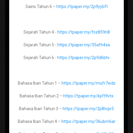
Geografi Tingkatan 2 -
https://tpaper.my/22vstmuc
Sains Tahun 6 –
https://tpaper.my/2p9yybft
Geografi Tingkatan 3 -
https://tpaper.my/2p8jat3n
Sejarah Tahun 4 -
https://tpaper.my/fsz859n8
Sejarah Tingkatan 1 –
https://tpaper.my/9rnprjrw
Sejarah Tahun 5 -
https://tpaper.my/35afh4xa
Himpunan Ujian Akhir Sesi
Sejarah Tingkatan 2 -
https://tpaper.my/33enfc4y
Akademik Tahun 6 KSSR Semakan
Sejarah Tahun 6 -
https://tpaper.my/2p9d6btv
2023
Sejarah Tingkatan 3 -
https://tpaper.my/y8z26eyv
Sejarah Tingkatan 4 –
https://tpaper.my/5x4yd6w7
Bahasa Iban Tahun 1 –
https://tpaper.my/mufr7wds
Sejarah Tingkatan 5 –
https://tpaper.my/2p94hbf5
Bahasa Iban Tahun 2 –
https://tpaper.my/kpft9vtx
Bahasa Iban Tahun 3 –
https://tpaper.my/2p8tcpr5
Pendidikan Islam Tingkatan 1 –
Bahasa Iban Tahun 4 –
https://tpaper.my/36ubm6ar
https://tpaper.my/2p8shv4m