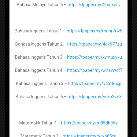
Bahasa Melayu Tahun 6 –
https://tpaper.my/2rs6xecv
Matematik Tingkatan 5 -
Himpunan Ujian Akhir Sesi
Akademik UASA 2025-2022 KSSM
Bahasa Inggeris Tahun 1 –
https://tpaper.my/mdhr7rw5
Reka Bentuk Teknologi Tingkatan 1 –
Bahasa Inggeris Tahun 2 –
https://tpaper.my/4dv677zu
https://tpaper.my/4sm2bbmp
Bahasa Inggeris Tahun 3 –
https://tpaper.my/kymuxvxu
Reka Bentuk Teknologi Tingkatan 2 –
https://tpaper.my/2cefazxd
Bahasa Inggeris Tahun 4 –
https://tpaper.my/whavwct7
Reka Bentuk Teknologi Tingkatan 3 –
Bahasa Inggeris Tahun 5 –
https://tpaper.my/yc6f8nxp
https://tpaper.my/3nbw7zaf
Bahasa Inggeris Tahun 6 –
https://tpaper.my/yckn2ze8
Asas Sains Komputer Tingkatan 1 –
Himpunan Ujian Akhir Sesi
https://tpaper.my/4tccpxt9
Matematik Tahun 1 -
https://tpaper.my/m85dh96z
Akademik UASA 2025-2022 KSSR
Asas Sains Komputer Tingkatan 2 –
Matematik Tahun 2 -
https://tpaper.my/yckp65xa