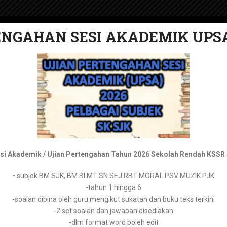
NGAHAN SESI AKADEMIK UPSA
TENGAHAN SESI AKADEMIK 202
PELAPORAN PBD
BUKU TEKS DIGITAL
KERTAS UJIAN
SPM KSSM
Bahasa Melayu Tingkatan 1 –
https://tpaper.my/mus4ch7b
esi Akademik / Ujian Pertengahan Tahun 2026 Sekolah Rendah KSSR
SPM K
Bahasa Melayu Tingkatan 2 –
https://tpaper.my/2p8tve3h
• subjek BM SJK, BM BI MT SN SEJ RBT MORAL PSV MUZIK PJK
-tahun 1 hingga 6
Bahasa Melayu Tingkatan 3 –
https://tpaper.my/yc2tyzz9
Perkongsian kali ini melibatkan pelbagai bahan persediaan S
-soalan dibina oleh guru mengikut sukatan dan buku teks terkini
pelajaran. SPM untuk tahun 2021 merupakan tahun pertama b
-2 set soalan dan jawapan disediakan
Bahasa Melayu Tingkatan 4 –
https://tpaper.my/2p87vkj8
-dlm format word boleh edit