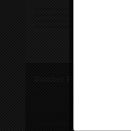
Pihak kami tidak bertanggungjawab terhadap
sebarang sebarang komen yang dibuat oleh
pengunjung laman web ini dan kerosakan yang
diterima pengguna
Sumber Pendidikan
Copyright © 2026
Sumber Pendidikan