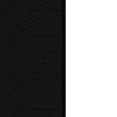
Popular Posts
Contact Us
Untuk beriklan di web dan telegram, hubungi
kami melalui whatsapp di
hubungi kami di
whatsapp
Sebarang masalah, aduan, keperluan dan
perkara berkaitan laman web (website) boleh
hubungi kami di emel
helpdesk@sumberpendidikan.com
Penafian