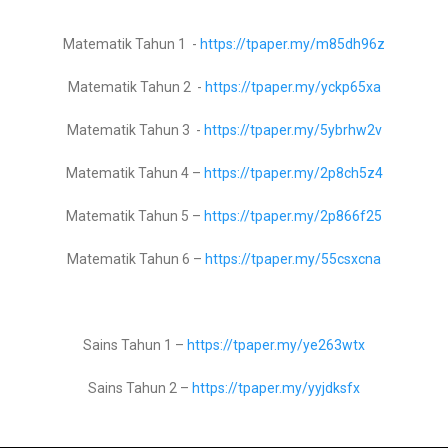
Matematik Tahun 1 -
https://tpaper.my/m85dh96z
Sains Tingkatan 1 –
https://tpaper.my/yxxan8j4
Matematik Tahun 2 -
https://tpaper.my/yckp65xa
Sains Tingkatan 2 -
https://tpaper.my/3fjrupay
Matematik Tahun 3 -
https://tpaper.my/5ybrhw2v
Sains Tingkatan 3 -
https://tpaper.my/2p8v5tta
Matematik Tahun 4 –
https://tpaper.my/2p8ch5z4
Sains Tingkatan 4 -
https://tpaper.my/2p8fc4f8
Matematik Tahun 5 –
https://tpaper.my/2p866f25
Sains Tingkatan 5 -
https://tpaper.my/2p84r3pa
Matematik Tahun 6 –
https://tpaper.my/55csxcna
Geografi Tingkatan 1 –
https://tpaper.my/2p9852ka
Sains Tahun 1 –
https://tpaper.my/ye263wtx
Geografi Tingkatan 2 -
https://tpaper.my/22vstmuc
Sains Tahun 2 –
https://tpaper.my/yyjdksfx
Geografi Tingkatan 3 -
https://tpaper.my/2p8jat3n
Sains Tahun 3 –
https://tpaper.my/dkh3b9y4