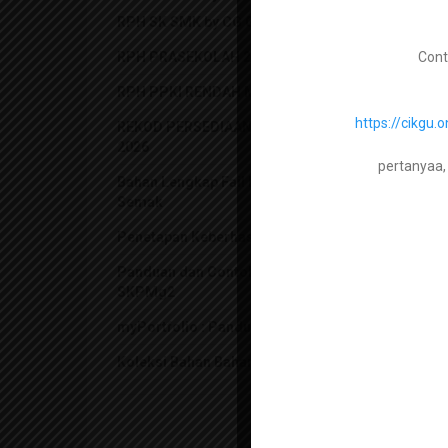
RPH SK SMK by CG GORGEOUS 2026
Cont
RPH PRASEKOLAH 2026
RPH PPKI RENDAH MENENGAH 2026
https://cikg
REKOD PERSEDIAAN MENGAJAR (FAIL RPH)
2026
pertanyaa,
Bahan Lengkap Fail Panitia Mengikut Senarai
Semak
Penetapan Keberhasilan PBPPP 2021
Panduan dan Contoh Evidens Lengkap
SKPMg2
myPortfolio : Panduan dan bahan berkaitan
Koleksi Bahan Bahan Kokurikulum