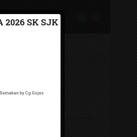
 2026 SK SJK
6 SMK KSSM
 Semakan by Cg Gojes
SSM
PM KSSM bermula tahun 2021 untuk pelbagai mata
agi KSSM.