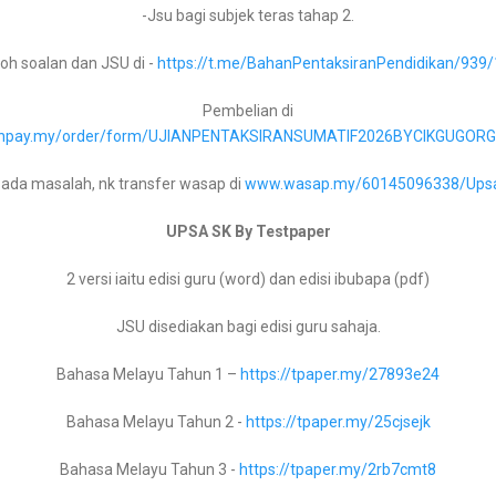
-Jsu bagi subjek teras tahap 2.
Bahasa Melayu Tingkatan 5 –
https://tpaper.my/4mkdjub3
oh soalan dan JSU di -
https://t.me/BahanPentaksiranPendidikan/939
Pembelian di
Bahasa Inggeris Tingkatan 1 –
https://tpaper.my/2p99b3ck
u.onpay.my/order/form/UJIANPENTAKSIRANSUMATIF2026BYCIKGUGOR
Bahasa Inggeris Tingkatan 2 –
https://tpaper.my/388cj94t
 ada masalah, nk transfer wasap di
www.wasap.my/60145096338/Ups
Bahasa Inggeris Tingkatan 3 –
https://tpaper.my/35wu87k4
UPSA SK By Testpaper
Bahasa Inggeris Tingkatan 4 –
https://tpaper.my/bdh5hdef
Untuk pelbagai nota bagi pelbaga ma
2 versi iaitu edisi guru (word) dan edisi ibubapa (pdf)
bawah
Bahasa Inggeris Tingkatan 5 –
https://tpaper.my/34xsmmjf
JSU disediakan bagi edisi guru sahaja.
Koleksi Buku Teks Digital Tingkatan 5 KSSM
Bahasa Melayu Tahun 1 –
https://tpaper.my/27893e24
Koleksi Buku Teks Digital Tingkatan 4 KSSM
Matematik Tingkatan 1 –
https://tpaper.my/yjvryfh5
Bahasa Melayu Tahun 2 -
https://tpaper.my/25cjsejk
Format SPM KSSM Bermula 2021 Semua Mata Pelajaran
Matematik Tingkatan 2 –
https://tpaper.my/2axzay4n
Bahasa Melayu Tahun 3 -
https://tpaper.my/2rb7cmt8