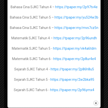
Pendidikan Al-Quran dan Al-Sunnah Tingkatan 5 -
REKOD PERSEDIAAN MENGAJAR (FAIL RPH)
https://tpaper.my/2s4znw8b
Bahasa Cina SJKC Tahun 4 –
https://tpaper.my/2p97tv4e
2026
Bahan Lengkap Fail Panitia Mengikut Senarai
Bahasa Cina SJKC Tahun 5 –
https://tpaper.my/yu524w3b
Semak
Pendidikan Syariah Islamiah Tingkatan 4 -
Bahasa Cina SJKC Tahun 6 –
https://tpaper.my/mvs7cz5n
Penetapan Keberhasilan PBPPP 2021
https://tpaper.my/ynv2ytb5
Panduan dan Contoh Evidens Lengkap
Matematik SJKC Tahun 4 –
https://tpaper.my/2p96undh
SKPMg2
Pendidikan Syariah Islamiah Tingkatan 5 -
https://tpaper.my/2a9prwru
Matematik SJKC Tahun 5 -
https://tpaper.my/vk4a6tdm
myPortfolio : Panduan dan bahan berkaitan
Tasawwur Islam Tingkatan 4 -
https://tpaper.my/y3vznejc
Matematik SJKC Tahun 6 -
https://tpaper.my/2p8ur4e4
Koleksi Bahan Bahan Kokurikulum
Tasawwur Islam Tingkatan 5 -
https://tpaper.my/2p8u3y4s
Sejarah SJKC Tahun 4 -
https://tpaper.my/2p86h8u5
Sejarah SJKC Tahun 5 -
https://tpaper.my/2w2bka95
Popular Posts
Sejarah SJKC Tahun 6 -
https://tpaper.my/2p96ymx4