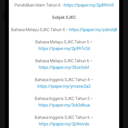
Pendidikan Islam Tahun 6 -
https://tpaper.my/2p89frn9
Maharat Al Quran Tingkatan 2 -
https://tpaper.my/yckrd39x
Subjek SJKC
Maharat Al Quran Tingkatan 3 –
Bahasa Melayu SJKC Tahun 4 –
https://tpaper.my/ycktchj8
https://tpaper.my/ycksr8at
Bahasa Melayu SJKC Tahun 5 –
Subscribe channel Sumber
Pendidikan
https://tpaper.my/2p997v2d
Manahij Ulum Islamiyah Tingkatan 4 -
Bahasa Melayu SJKC Tahun 6 –
https://tpaper.my/yckum5yz
https://tpaper.my/35ce5vbf
Manahij Ulum Islamiyah Tingkatan 5 -
Bahasa Inggeris SJKC Tahun 4 –
https://tpaper.my/yckx87h8
https://tpaper.my/ymzsw2a2
RPH SK SMK by ROZAYUS 2026
Bahasa Inggeris SJKC Tahun 5 –
RPH SK SMK by CG GORGEOUS 2026
https://tpaper.my/3cb3dhua
Pendidikan Al-Quran dan Al-Sunnah Tingkatan 4 -
RPH PRASEKOLAH 2026
https://tpaper.my/2p9efwcr
Bahasa Inggeris SJKC Tahun 6 –
RPH PPKI RENDAH MENENGAH 2026
https://tpaper.my/2p9nnrds