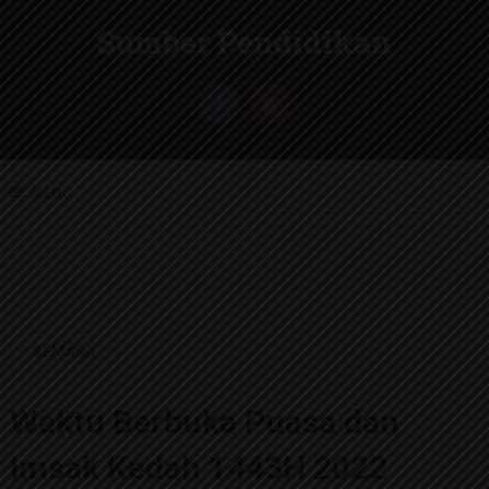
Sumber Pendidikan
MENU
SEMASA
Waktu Berbuka Puasa dan
Imsak Kedah 1443H 2022