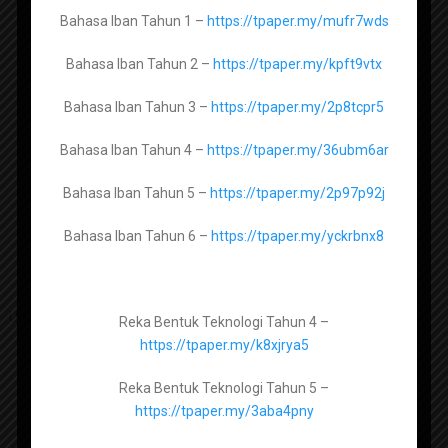
Sejarah Tingkatan 4 –
https://tpaper.my/5x4yd6w7
Bahasa Iban Tahun 1 –
https://tpaper.my/mufr7wds
Sejarah Tingkatan 5 –
https://tpaper.my/2p94hbf5
Bahasa Iban Tahun 2 –
https://tpaper.my/kpft9vtx
Bahasa Iban Tahun 3 –
https://tpaper.my/2p8tcpr5
Pendidikan Islam Tingkatan 1 –
Bahasa Iban Tahun 4 –
https://tpaper.my/36ubm6ar
https://tpaper.my/2p8shv4m
Bahasa Iban Tahun 5 –
https://tpaper.my/2p97p92j
Pendidikan Islam Tingkatan 2 -
https://tpaper.my/bdzhamuv
Bahasa Iban Tahun 6 –
https://tpaper.my/yckrbnx8
Pendidikan Islam Tingkatan 3 -
https://tpaper.my/2r37ppz3
Untuk pelbagai info boleh follow telegram dan web di bawah
Reka Bentuk Teknologi Tahun 4 –
https://tpaper.my/k8xjrya5
Berminat belajar trading saham percuma? pendapatan 3-5
Pendidikan Moral Tingkatan 1 –
angka sebulan? Layari
entrybiru.com
Reka Bentuk Teknologi Tahun 5 –
https://tpaper.my/2p9fwcve
Sedang mencari tawaran kerja kosong kerajaan, GLC atau
https://tpaper.my/3aba4pny
swasta? Layari
travula.com.my
Pendidikan Moral Tingkatan 2 –