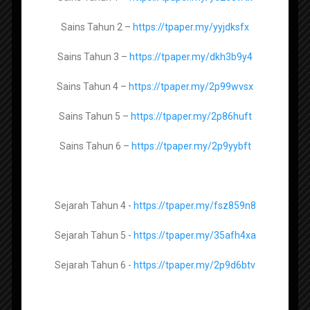
Sains Tingkatan 4 -
https://tpaper.my/2p8fc4f8
Sains Tahun 2 –
https://tpaper.my/yyjdksfx
Sains Tingkatan 5 -
https://tpaper.my/2p84r3pa
Sains Tahun 3 –
https://tpaper.my/dkh3b9y4
Sains Tahun 4 –
https://tpaper.my/2p99wvsx
Geografi Tingkatan 1 –
https://tpaper.my/2p9852ka
Sains Tahun 5 –
https://tpaper.my/2p86huft
Geografi Tingkatan 2 -
https://tpaper.my/22vstmuc
Sains Tahun 6 –
https://tpaper.my/2p9yybft
Geografi Tingkatan 3 -
https://tpaper.my/2p8jat3n
Sejarah Tahun 4 -
https://tpaper.my/fsz859n8
Sejarah Tingkatan 1 –
https://tpaper.my/9rnprjrw
Sejarah Tahun 5 -
https://tpaper.my/35afh4xa
Sejarah Tingkatan 2 -
https://tpaper.my/33enfc4y
Sejarah Tahun 6 -
https://tpaper.my/2p9d6btv
Sejarah Tingkatan 3 -
https://tpaper.my/y8z26eyv