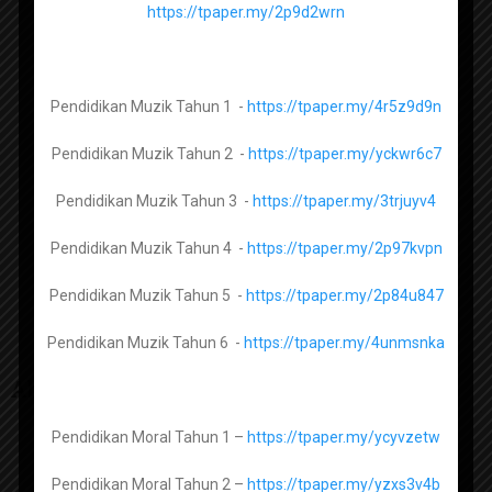
https://tpaper.my/2p9d2wrn
Kimia Tingkatan 4 -
https://tpaper.my/2p9hxt3r
Kimia Tingkatan 5 -
https://tpaper.my/3pf4m9hn
Pendidikan Muzik Tahun 1 -
https://tpaper.my/4r5z9d9n
Pendidikan Muzik Tahun 2 -
https://tpaper.my/yckwr6c7
Fizik Tingkatan 4 –
https://tpaper.my/yc2vpktf
Pendidikan Muzik Tahun 3 -
https://tpaper.my/3trjuyv4
Fizik Tingkatan 5 –
https://tpaper.my/25ybspez
Pendidikan Muzik Tahun 4 -
https://tpaper.my/2p97kvpn
Dasar Pendidikan Kebangsaan
Pendidikan Muzik Tahun 5 -
https://tpaper.my/2p84u847
Biologi Tingkatan 4 -
https://tpaper.my/2p9hhzj8
Pendidikan Muzik Tahun 6 -
https://tpaper.my/4unmsnka
Biologi Tingkatan 5 -
https://tpaper.my/4cnxdzch
About The Author
Pendidikan Moral Tahun 1 –
https://tpaper.my/ycyvzetw
Al Syariah Tingkatan 1 -
https://tpaper.my/3rcave6u
admin
Pendidikan Moral Tahun 2 –
https://tpaper.my/yzxs3v4b