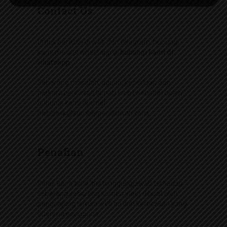
Contact Us
Untuk beriklan di web dan telegram, hubungi
kami melalui whatsapp di
hubungi kami di
whatsapp
Sebarang masalah, aduan, keperluan dan
perkara berkaitan laman web (website) boleh
hubungi kami di emel
helpdesk@sumberpendidikan.com
Penafian
Pihak kami tidak bertanggungjawab terhadap
sebarang sebarang komen yang dibuat oleh
pengunjung laman web ini dan kerosakan yang
diterima pengguna