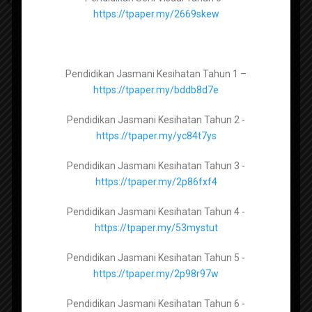
https://tpaper.my/2p8mtbk2
https://tpaper.my/2669skew
Pendidikan Jasmani Kesihatan Tingkatan 1 –
Pendidikan Jasmani Kesihatan Tahun 1 –
https://tpaper.my/yckn2nkz
https://tpaper.my/bddb8d7e
Pendidikan Jasmani Kesihatan Tingkatan 2 –
Pendidikan Jasmani Kesihatan Tahun 2 -
https://tpaper.my/2p83a9py
https://tpaper.my/yc84t7ys
Pendidikan Jasmani Kesihatan Tingkatan 3 –
Pendidikan Jasmani Kesihatan Tahun 3 -
https://tpaper.my/hytdx5tb
https://tpaper.my/2p86fxf4
Pendidikan Jasmani Kesihatan Tingkatan 4 –
Pendidikan Jasmani Kesihatan Tahun 4 -
Perutusan Khas YAB Perdana
https://tpaper.my/2dt7mk2s
https://tpaper.my/53mystut
Menteri Mengenai Covid-19 16
Mac 2020
Pendidikan Jasmani Kesihatan Tingkatan 5 –
Pendidikan Jasmani Kesihatan Tahun 5 -
https://tpaper.my/2p9x26ar
https://tpaper.my/2p98r97w
Pendidikan Jasmani Kesihatan Tahun 6 -