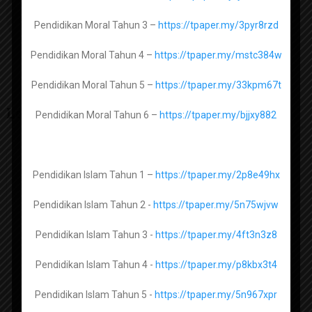
Al Syariah Tingkatan 2 -
https://tpaper.my/4juu83se
Pendidikan Moral Tahun 3 –
https://tpaper.my/3pyr8rzd
Al Syariah Tingkatan 3 -
Pendidikan Moral Tahun 4 –
https://tpaper.my/mstc384w
Pendidikan Moral Tahun 5 –
https://tpaper.my/33kpm67t
Usul Al Din Tingkatan 1 -
https://tpaper.my/4m37per6
Leave a Reply
Pendidikan Moral Tahun 6 –
https://tpaper.my/bjjxy882
Usul Al Din Tingkatan 2 -
https://tpaper.my/2rmyv4f9
Usul Al Din Tingkatan 3 -
https://tpaper.my/ycxxupjb
Pendidikan Islam Tahun 1 –
https://tpaper.my/2p8e49hx
Pendidikan Islam Tahun 2 -
https://tpaper.my/5n75wjvw
Lughah Arabiah Muasirah Tingkatan 1 –
https://tpaper.my/y43a94wd
Pendidikan Islam Tahun 3 -
https://tpaper.my/4ft3n3z8
Pendidikan Islam Tahun 4 -
https://tpaper.my/p8kbx3t4
Maharat Al Quran Tingkatan 1 -
Pendidikan Islam Tahun 5 -
https://tpaper.my/5n967xpr
https://tpaper.my/43mneu5a