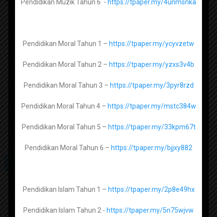
Pendidikan Muzik Tahun 6 -
https://tpaper.my/4unmsnka
Biologi Tingkatan 5 -
https://tpaper.my/4cnxdzch
Pendidikan Moral Tahun 1 –
https://tpaper.my/ycyvzetw
Al Syariah Tingkatan 1 -
https://tpaper.my/3rcave6u
Pendidikan Moral Tahun 2 –
https://tpaper.my/yzxs3v4b
Al Syariah Tingkatan 2 -
https://tpaper.my/4juu83se
Pendidikan Moral Tahun 3 –
https://tpaper.my/3pyr8rzd
Al Syariah Tingkatan 3 -
Pendidikan Moral Tahun 4 –
https://tpaper.my/mstc384w
Pendidikan Moral Tahun 5 –
https://tpaper.my/33kpm67t
Usul Al Din Tingkatan 1 -
https://tpaper.my/4m37per6
Pendidikan Moral Tahun 6 –
https://tpaper.my/bjjxy882
Usul Al Din Tingkatan 2 -
https://tpaper.my/2rmyv4f9
Usul Al Din Tingkatan 3 -
https://tpaper.my/ycxxupjb
Pendidikan Islam Tahun 1 –
https://tpaper.my/2p8e49hx
Subscribe channel Sumber
Pendidikan Islam Tahun 2 -
https://tpaper.my/5n75wjvw
Lughah Arabiah Muasirah Tingkatan 1 –