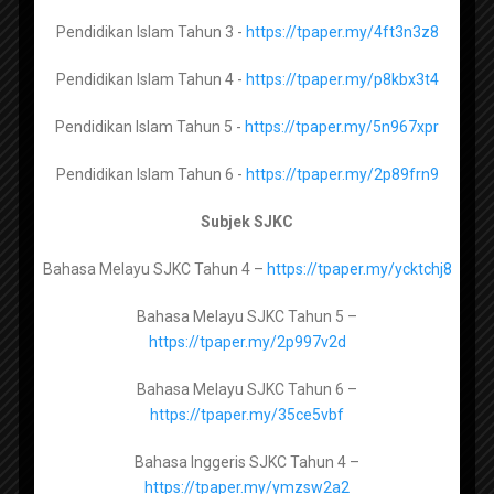
Pendidikan
https://tpaper.my/y43a94wd
Pendidikan Islam Tahun 3 -
https://tpaper.my/4ft3n3z8
Pendidikan Islam Tahun 4 -
https://tpaper.my/p8kbx3t4
Maharat Al Quran Tingkatan 1 -
Pendidikan Islam Tahun 5 -
https://tpaper.my/5n967xpr
https://tpaper.my/43mneu5a
RPH SK SMK by ROZAYUS 2026
Pendidikan Islam Tahun 6 -
https://tpaper.my/2p89frn9
Maharat Al Quran Tingkatan 2 -
RPH SK SMK by CG GORGEOUS 2026
https://tpaper.my/yckrd39x
Subjek SJKC
RPH PRASEKOLAH 2026
Maharat Al Quran Tingkatan 3 –
Bahasa Melayu SJKC Tahun 4 –
https://tpaper.my/ycktchj8
RPH PPKI RENDAH MENENGAH 2026
https://tpaper.my/ycksr8at
Bahasa Melayu SJKC Tahun 5 –
REKOD PERSEDIAAN MENGAJAR (FAIL RPH)
https://tpaper.my/2p997v2d
2026
Bahan Lengkap Fail Panitia Mengikut Senarai
Manahij Ulum Islamiyah Tingkatan 4 -
Bahasa Melayu SJKC Tahun 6 –
Semak
https://tpaper.my/yckum5yz
https://tpaper.my/35ce5vbf
Penetapan Keberhasilan PBPPP 2021
Manahij Ulum Islamiyah Tingkatan 5 -
Bahasa Inggeris SJKC Tahun 4 –
Panduan dan Contoh Evidens Lengkap
https://tpaper.my/yckx87h8
https://tpaper.my/ymzsw2a2