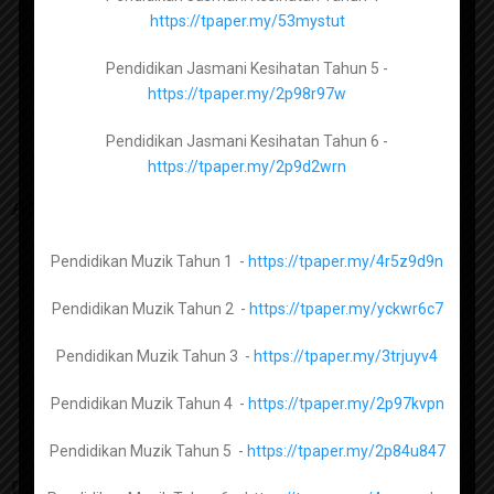
https://tpaper.my/2dt7mk2s
https://tpaper.my/53mystut
Pendidikan Jasmani Kesihatan Tingkatan 5 –
RPT 2019 Sejarah Tingkatan 3
Pendidikan Jasmani Kesihatan Tahun 5 -
https://tpaper.my/2p9x26ar
KSSM
https://tpaper.my/2p98r97w
Pendidikan Jasmani Kesihatan Tahun 6 -
https://tpaper.my/2p9d2wrn
Kimia Tingkatan 4 -
https://tpaper.my/2p9hxt3r
About The Author
Kimia Tingkatan 5 -
https://tpaper.my/3pf4m9hn
Pendidikan Muzik Tahun 1 -
https://tpaper.my/4r5z9d9n
admin
Pendidikan Muzik Tahun 2 -
https://tpaper.my/yckwr6c7
Fizik Tingkatan 4 –
https://tpaper.my/yc2vpktf
Pendidikan Muzik Tahun 3 -
https://tpaper.my/3trjuyv4
Fizik Tingkatan 5 –
https://tpaper.my/25ybspez
Pendidikan Muzik Tahun 4 -
https://tpaper.my/2p97kvpn
Pendidikan Muzik Tahun 5 -
https://tpaper.my/2p84u847
Biologi Tingkatan 4 -
https://tpaper.my/2p9hhzj8
Leave a Reply