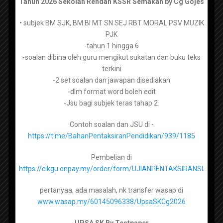
Tahun 2026 Sekolah Rendah KSSR Semakan by Cg Gojes
• subjek BM SJK, BM BI MT SN SEJ RBT MORAL PSV MUZIK
Bahasa Melayu Tingkatan 1 –
PJK
https://tpaper.my/mus4ch7b
-tahun 1 hingga 6
-soalan dibina oleh guru mengikut sukatan dan buku teks
Bahasa Melayu Tingkatan 2 –
https://tpaper.my/2p8tve3h
terkini
-2 set soalan dan jawapan disediakan
Bahasa Melayu Tingkatan 3 –
https://tpaper.my/yc2tyzz9
-dlm format word boleh edit
-Jsu bagi subjek teras tahap 2.
Bahasa Melayu Tingkatan 4 –
https://tpaper.my/2p87vkj8
Contoh soalan dan JSU di -
Bahasa Melayu Tingkatan 5 –
https://tpaper.my/4mkdjub3
https://t.me/BahanPentaksiranPendidikan/939/1185
Pembelian di
https://cikgu.onpay.my/order/form/UJIANPENTAKSIRANSUMA
Bahasa Inggeris Tingkatan 1 –
https://tpaper.my/2p99b3ck
pertanyaa, ada masalah, nk transfer wasap di
Bahasa Inggeris Tingkatan 2 –
https://tpaper.my/388cj94t
www.wasap.my/60145096338/UpsaSKCg2026
Bahasa Inggeris Tingkatan 3 –