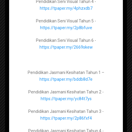
Pendidikan Seni Visual Tahun 4 -
https://tpaper.my/2p8hw5e8
https://tpaper.my/4phzxdb7
Pendidikan Seni Visual Tingkatan 2 –
Pendidikan Seni Visual Tahun 5 -
https://tpaper.my/43p8dbvz
https://tpaper.my/2p8bfuve
Pendidikan Seni Visual Tingkatan 3 –
Pendidikan Seni Visual Tahun 6 -
RPT 2019 Bahasa Inggeris
https://tpaper.my/2p8mtbk2
https://tpaper.my/2669skew
Tingkatan 5
Pendidikan Jasmani Kesihatan Tingkatan 1 –
Pendidikan Jasmani Kesihatan Tahun 1 –
https://tpaper.my/yckn2nkz
https://tpaper.my/bddb8d7e
Pendidikan Jasmani Kesihatan Tingkatan 2 –
Pendidikan Jasmani Kesihatan Tahun 2 -
https://tpaper.my/2p83a9py
https://tpaper.my/yc84t7ys
Pendidikan Jasmani Kesihatan Tingkatan 3 –
Pendidikan Jasmani Kesihatan Tahun 3 -
https://tpaper.my/hytdx5tb
https://tpaper.my/2p86fxf4
Pendidikan Jasmani Kesihatan Tingkatan 4 –
Pendidikan Jasmani Kesihatan Tahun 4 -