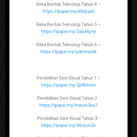
Reka Bentuk Teknologi Tahun 4 –
Bahan Sains SK –
https://telegram.me/gurusainskssr
https://tpaper.my/k8xjrya5
Bahan Bahasa Melayu SK –
https://telegram.me/bahasamelayukssr
Pendidikan Moral Tingkatan 1 –
Reka Bentuk Teknologi Tahun 5 –
https://tpaper.my/2p9fwcve
https://tpaper.my/3aba4pny
Join group di atas untuk memudahkan mencari bahan berkaitan.
Pendidikan Moral Tingkatan 2 –
Reka Bentuk Teknologi Tahun 6 –
https://tpaper.my/yc29jbus
https://tpaper.my/yckmnwek
PREV ARTICLE
Pendidikan Moral Tingkatan 3 –
https://tpaper.my/9hsz3ek8
Pendidikan Seni Visual Tahun 1 –
Pendidikan Moral Tingkatan 4 –
Related Articles
https://tpaper.my/2p9bbxcn
https://tpaper.my/2p962wy2
Pendidikan Seni Visual Tahun 2 -
Pendidikan Moral Tingkatan 5 –
https://tpaper.my/mwyw3eu7
https://tpaper.my/ysp67ju6
Pendidikan Seni Visual Tahun 3 -
https://tpaper.my/46vyun26
Pendidikan Seni Visual Tingkatan 1 –