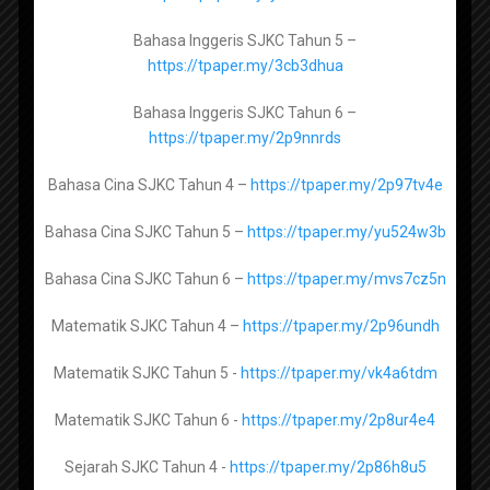
SKPMg2
Bahasa Inggeris SJKC Tahun 5 –
myPortfolio : Panduan dan bahan berkaitan
https://tpaper.my/3cb3dhua
Pendidikan Al-Quran dan Al-Sunnah Tingkatan 4 -
Koleksi Bahan Bahan Kokurikulum
https://tpaper.my/2p9efwcr
Bahasa Inggeris SJKC Tahun 6 –
https://tpaper.my/2p9nnrds
Pendidikan Al-Quran dan Al-Sunnah Tingkatan 5 -
https://tpaper.my/2s4znw8b
Bahasa Cina SJKC Tahun 4 –
https://tpaper.my/2p97tv4e
Popular Posts
Bahasa Cina SJKC Tahun 5 –
https://tpaper.my/yu524w3b
Pendidikan Syariah Islamiah Tingkatan 4 -
Bahasa Cina SJKC Tahun 6 –
https://tpaper.my/mvs7cz5n
https://tpaper.my/ynv2ytb5
Contact Us
Matematik SJKC Tahun 4 –
https://tpaper.my/2p96undh
Pendidikan Syariah Islamiah Tingkatan 5 -
https://tpaper.my/2a9prwru
Matematik SJKC Tahun 5 -
https://tpaper.my/vk4a6tdm
Untuk beriklan di web dan telegram, hubungi
Tasawwur Islam Tingkatan 4 -
https://tpaper.my/y3vznejc
kami melalui whatsapp di
hubungi kami di
Matematik SJKC Tahun 6 -
https://tpaper.my/2p8ur4e4
whatsapp
Tasawwur Islam Tingkatan 5 -
https://tpaper.my/2p8u3y4s
Sejarah SJKC Tahun 4 -
https://tpaper.my/2p86h8u5
Sebarang masalah, aduan, keperluan dan