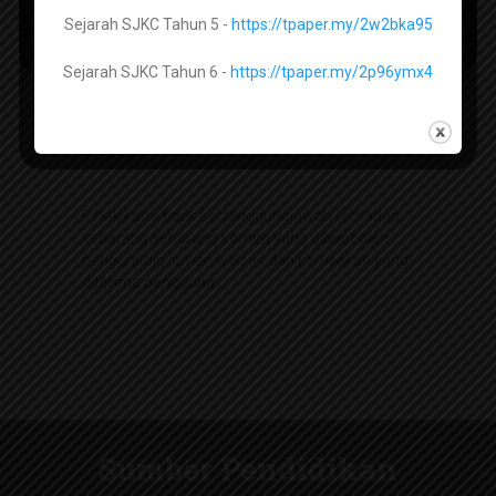
perkara berkaitan laman web (website) boleh
Sejarah SJKC Tahun 5 -
https://tpaper.my/2w2bka95
hubungi kami di emel
helpdesk@sumberpendidikan.com
Sejarah SJKC Tahun 6 -
https://tpaper.my/2p96ymx4
Penafian
Pihak kami tidak bertanggungjawab terhadap
sebarang sebarang komen yang dibuat oleh
pengunjung laman web ini dan kerosakan yang
diterima pengguna
Sumber Pendidikan