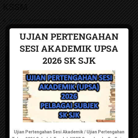
KSSM
admin
November 29, 2025
UJIAN PERTENGAHAN
Himpunan RPT Tingkatan 1
SESI AKADEMIK UPSA
hingga 5 2026 Pelbagai Subjek
2026 SK SJK
KSSM
UJIAN PERTENGAHAN
SESI AKADEMIK 2026
SMK KSSM
Perkongsian kali ini berkenaan dengan Himpunan RPT Tingkatan 1
Ujian Pertengahan Sesi Akademik / Ujian Pertengahan
hingga 5 2026 Pelbagai Subjek KSSM