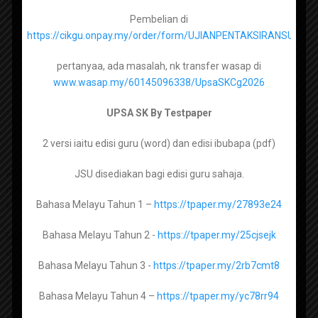
Rancangan Pengajaran Tahunan ataupun lebih dikenali sebagai
RPT.
Pembelian di
https://cikgu.onpay.my/order/form/UJIANPENTAKSIRANSUMA
Bahasa Inggeris Tingkatan 1 –
https://tpaper.my/2p99b3ck
pertanyaa, ada masalah, nk transfer wasap di
Bahasa Inggeris Tingkatan 2 –
https://tpaper.my/388cj94t
www.wasap.my/60145096338/UpsaSKCg2026
Bahasa Inggeris Tingkatan 3 –
UPSA SK By Testpaper
https://tpaper.my/35wu87k4
2 versi iaitu edisi guru (word) dan edisi ibubapa (pdf)
Bahasa Inggeris Tingkatan 4 –
https://tpaper.my/bdh5hdef
Rancangan pengajaran ini telah disediakan dan dirangka bagi
JSU disediakan bagi edisi guru sahaja.
Bahasa Inggeris Tingkatan 5 –
membolehkan semua kandungan pembelajaran dapat disampaikan
https://tpaper.my/34xsmmjf
Bahasa Melayu Tahun 1 –
https://tpaper.my/27893e24
kepada murid sepanjang tahun.
Bahasa Melayu Tahun 2 -
https://tpaper.my/25cjsejk
Rancangan pengajaran ini telah dihasilkan dan dikongsi serta
Matematik Tingkatan 1 –
https://tpaper.my/yjvryfh5
disumbangkan oleh rakan guru di seluruh Malaysia. Moga jasa dan
Bahasa Melayu Tahun 3 -
https://tpaper.my/2rb7cmt8
amal mereka menjadi satu amal jariah dan pahala berterusan
Matematik Tingkatan 2 –
https://tpaper.my/2axzay4n
kepada mereka. In sha Allah.
Bahasa Melayu Tahun 4 –
https://tpaper.my/yc78rr94
Matematik Tingkatan 3 –
https://tpaper.my/2p8bmhne
Rancangan Pengajaran Tahunan adalah berdasarkan takwim