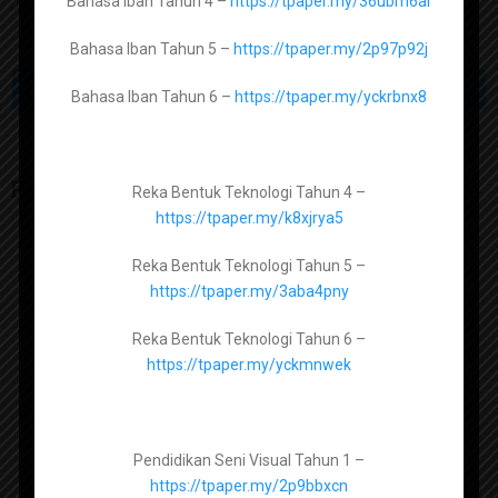
Bahasa Iban Tahun 4 –
https://tpaper.my/36ubm6ar
Join group di atas untuk memudahkan mencari bahan berkaitan.
https://tpaper.my/2p8shv4m
Bahasa Iban Tahun 5 –
https://tpaper.my/2p97p92j
Pendidikan Islam Tingkatan 2 -
PREV ARTICLE
NEXT ARTICLE
https://tpaper.my/bdzhamuv
Bahasa Iban Tahun 6 –
https://tpaper.my/yckrbnx8
Pendidikan Islam Tingkatan 3 -
https://tpaper.my/2r37ppz3
Related Articles
Reka Bentuk Teknologi Tahun 4 –
https://tpaper.my/k8xjrya5
Pendidikan Moral Tingkatan 1 –
Reka Bentuk Teknologi Tahun 5 –
https://tpaper.my/2p9fwcve
https://tpaper.my/3aba4pny
Pendidikan Moral Tingkatan 2 –
Reka Bentuk Teknologi Tahun 6 –
https://tpaper.my/yc29jbus
https://tpaper.my/yckmnwek
Pendidikan Moral Tingkatan 3 –
https://tpaper.my/9hsz3ek8
Pendidikan Seni Visual Tahun 1 –
Pendidikan Moral Tingkatan 4 –
https://tpaper.my/2p9bbxcn