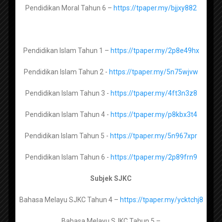
Pendidikan Moral Tahun 6 –
https://tpaper.my/bjjxy882
RPH SK SMK by ROZAYUS 2026
Usul Al Din Tingkatan 2 -
https://tpaper.my/2rmyv4f9
RPH SK SMK by CG GORGEOUS 2026
Usul Al Din Tingkatan 3 -
https://tpaper.my/ycxxupjb
RPH PRASEKOLAH 2026
Pendidikan Islam Tahun 1 –
https://tpaper.my/2p8e49hx
RPH PPKI RENDAH MENENGAH 2026
Pendidikan Islam Tahun 2 -
https://tpaper.my/5n75wjvw
Lughah Arabiah Muasirah Tingkatan 1 –
REKOD PERSEDIAAN MENGAJAR (FAIL RPH)
2026
https://tpaper.my/y43a94wd
Pendidikan Islam Tahun 3 -
https://tpaper.my/4ft3n3z8
Bahan Lengkap Fail Panitia Mengikut Senarai
Pendidikan Islam Tahun 4 -
https://tpaper.my/p8kbx3t4
Semak
Maharat Al Quran Tingkatan 1 -
Penetapan Keberhasilan PBPPP 2021
Pendidikan Islam Tahun 5 -
https://tpaper.my/5n967xpr
https://tpaper.my/43mneu5a
Panduan dan Contoh Evidens Lengkap
Pendidikan Islam Tahun 6 -
https://tpaper.my/2p89frn9
SKPMg2
Maharat Al Quran Tingkatan 2 -
https://tpaper.my/yckrd39x
Subjek SJKC
myPortfolio : Panduan dan bahan berkaitan
Koleksi Bahan Bahan Kokurikulum
Maharat Al Quran Tingkatan 3 –
Bahasa Melayu SJKC Tahun 4 –
https://tpaper.my/ycktchj8
https://tpaper.my/ycksr8at
Bahasa Melayu SJKC Tahun 5 –