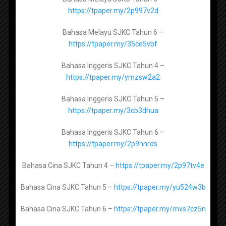
https://tpaper.my/2p997v2d
Manahij Ulum Islamiyah Tingkatan 4 -
Bahasa Melayu SJKC Tahun 6 –
Popular Posts
https://tpaper.my/yckum5yz
https://tpaper.my/35ce5vbf
Manahij Ulum Islamiyah Tingkatan 5 -
Bahasa Inggeris SJKC Tahun 4 –
https://tpaper.my/yckx87h8
https://tpaper.my/ymzsw2a2
Contact Us
Bahasa Inggeris SJKC Tahun 5 –
https://tpaper.my/3cb3dhua
Untuk beriklan di web dan telegram, hubungi
Pendidikan Al-Quran dan Al-Sunnah Tingkatan 4 -
kami melalui whatsapp di
hubungi kami di
https://tpaper.my/2p9efwcr
Bahasa Inggeris SJKC Tahun 6 –
whatsapp
https://tpaper.my/2p9nnrds
Pendidikan Al-Quran dan Al-Sunnah Tingkatan 5 -
Sebarang masalah, aduan, keperluan dan
https://tpaper.my/2s4znw8b
Bahasa Cina SJKC Tahun 4 –
https://tpaper.my/2p97tv4e
perkara berkaitan laman web (website) boleh
hubungi kami di emel
Bahasa Cina SJKC Tahun 5 –
https://tpaper.my/yu524w3b
helpdesk@sumberpendidikan.com
Pendidikan Syariah Islamiah Tingkatan 4 -
Bahasa Cina SJKC Tahun 6 –
https://tpaper.my/mvs7cz5n
https://tpaper.my/ynv2ytb5