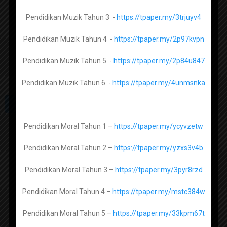
Fizik Tingkatan 4 –
https://tpaper.my/yc2vpktf
Pendidikan Muzik Tahun 3 -
https://tpaper.my/3trjuyv4
Fizik Tingkatan 5 –
https://tpaper.my/25ybspez
Pendidikan Muzik Tahun 4 -
https://tpaper.my/2p97kvpn
Pendidikan Muzik Tahun 5 -
https://tpaper.my/2p84u847
Biologi Tingkatan 4 -
https://tpaper.my/2p9hhzj8
Pendidikan Muzik Tahun 6 -
https://tpaper.my/4unmsnka
Biologi Tingkatan 5 -
https://tpaper.my/4cnxdzch
Pendidikan Moral Tahun 1 –
https://tpaper.my/ycyvzetw
Al Syariah Tingkatan 1 -
https://tpaper.my/3rcave6u
Pendidikan Moral Tahun 2 –
https://tpaper.my/yzxs3v4b
Subscribe channel Sumber
Al Syariah Tingkatan 2 -
https://tpaper.my/4juu83se
Pendidikan
Pendidikan Moral Tahun 3 –
https://tpaper.my/3pyr8rzd
Al Syariah Tingkatan 3 -
Pendidikan Moral Tahun 4 –
https://tpaper.my/mstc384w
Pendidikan Moral Tahun 5 –
https://tpaper.my/33kpm67t
Usul Al Din Tingkatan 1 -
https://tpaper.my/4m37per6