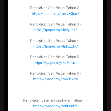
https://tpaper.my/2p962wy2
Pendidikan Seni Visual Tahun 2 -
RPT Fizik Tingkatan 5 2023 KSSM
Pendidikan Moral Tingkatan 5 –
https://tpaper.my/mwyw3eu7
https://tpaper.my/ysp67ju6
Pendidikan Seni Visual Tahun 3 -
https://tpaper.my/46vyun26
Pendidikan Seni Visual Tingkatan 1 –
Pendidikan Seni Visual Tahun 4 -
https://tpaper.my/2p8hw5e8
https://tpaper.my/4phzxdb7
Pendidikan Seni Visual Tingkatan 2 –
Pendidikan Seni Visual Tahun 5 -
https://tpaper.my/43p8dbvz
https://tpaper.my/2p8bfuve
Pendidikan Seni Visual Tingkatan 3 –
Pendidikan Seni Visual Tahun 6 -
https://tpaper.my/2p8mtbk2
https://tpaper.my/2669skew
RPT Ekonomi Asas Tingkatan 4
2026 KSSM
Pendidikan Jasmani Kesihatan Tingkatan 1 –
Pendidikan Jasmani Kesihatan Tahun 1 –
https://tpaper.my/yckn2nkz
https://tpaper.my/bddb8d7e