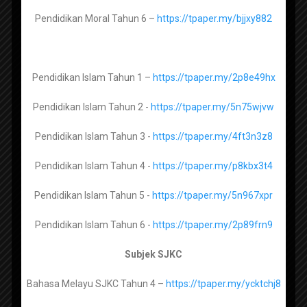
Pendidikan Moral Tahun 6 –
https://tpaper.my/bjjxy882
Usul Al Din Tingkatan 2 -
https://tpaper.my/2rmyv4f9
RPH SK SMK by ROZAYUS 2026
RPH SK SMK by CG GORGEOUS 2026
Usul Al Din Tingkatan 3 -
https://tpaper.my/ycxxupjb
RPH PRASEKOLAH 2026
Pendidikan Islam Tahun 1 –
https://tpaper.my/2p8e49hx
RPH PPKI RENDAH MENENGAH 2026
Pendidikan Islam Tahun 2 -
https://tpaper.my/5n75wjvw
Lughah Arabiah Muasirah Tingkatan 1 –
REKOD PERSEDIAAN MENGAJAR (FAIL RPH)
https://tpaper.my/y43a94wd
Pendidikan Islam Tahun 3 -
https://tpaper.my/4ft3n3z8
2026
Bahan Lengkap Fail Panitia Mengikut Senarai
Pendidikan Islam Tahun 4 -
https://tpaper.my/p8kbx3t4
Semak
Maharat Al Quran Tingkatan 1 -
Pendidikan Islam Tahun 5 -
https://tpaper.my/5n967xpr
Penetapan Keberhasilan PBPPP 2021
https://tpaper.my/43mneu5a
Panduan dan Contoh Evidens Lengkap
Pendidikan Islam Tahun 6 -
https://tpaper.my/2p89frn9
Maharat Al Quran Tingkatan 2 -
SKPMg2
https://tpaper.my/yckrd39x
Subjek SJKC
myPortfolio : Panduan dan bahan berkaitan
Maharat Al Quran Tingkatan 3 –
Bahasa Melayu SJKC Tahun 4 –
https://tpaper.my/ycktchj8
Koleksi Bahan Bahan Kokurikulum
https://tpaper.my/ycksr8at