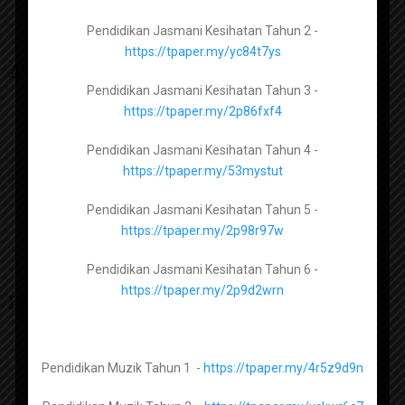
Pendidikan Jasmani Kesihatan Tingkatan 2 –
Pendidikan Jasmani Kesihatan Tahun 2 -
https://tpaper.my/2p83a9py
https://tpaper.my/yc84t7ys
About The Author
Pendidikan Jasmani Kesihatan Tingkatan 3 –
Pendidikan Jasmani Kesihatan Tahun 3 -
https://tpaper.my/hytdx5tb
https://tpaper.my/2p86fxf4
admin
Pendidikan Jasmani Kesihatan Tingkatan 4 –
Pendidikan Jasmani Kesihatan Tahun 4 -
https://tpaper.my/2dt7mk2s
https://tpaper.my/53mystut
Pendidikan Jasmani Kesihatan Tingkatan 5 –
Pendidikan Jasmani Kesihatan Tahun 5 -
https://tpaper.my/2p9x26ar
https://tpaper.my/2p98r97w
Pendidikan Jasmani Kesihatan Tahun 6 -
https://tpaper.my/2p9d2wrn
Leave a Reply
Kimia Tingkatan 4 -
https://tpaper.my/2p9hxt3r
Kimia Tingkatan 5 -
https://tpaper.my/3pf4m9hn
Pendidikan Muzik Tahun 1 -
https://tpaper.my/4r5z9d9n