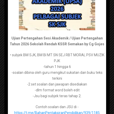
SMK KSSM
admin
November 29, 2025
RPT Fizik Tingkatan 5 2026
KSSM
Ujian Pertengahan Sesi Akademik / Ujian Pertengahan
Tahun 2026 Sekolah Rendah KSSR Semakan by Cg Gojes
• subjek BM SJK, BM BI MT SN SEJ RBT MORAL PSV MUZIK
Bahasa Melayu Tingkatan 1 –
PJK
https://tpaper.my/mus4ch7b
-tahun 1 hingga 6
-soalan dibina oleh guru mengikut sukatan dan buku teks
Bahasa Melayu Tingkatan 2 –
https://tpaper.my/2p8tve3h
terkini
-2 set soalan dan jawapan disediakan
Perkongsian kali ini berkenaan dengan RPT Fizik Tingkatan 5 2026
Bahasa Melayu Tingkatan 3 –
https://tpaper.my/yc2tyzz9
-dlm format word boleh edit
KSSM
-Jsu bagi subjek teras tahap 2.
Bahasa Melayu Tingkatan 4 –
https://tpaper.my/2p87vkj8
Pada setiap awal persekolahan ataupun hujung tahun, antara bahan
Contoh soalan dan JSU di -
Bahasa Melayu Tingkatan 5 –
https://tpaper.my/4mkdjub3
persediaan utama yang akan disediakan oleh guru adalah
https://t.me/BahanPentaksiranPendidikan/939/1185