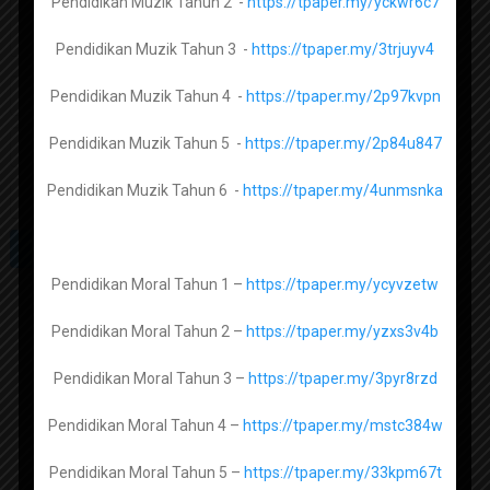
Pendidikan Muzik Tahun 2 -
https://tpaper.my/yckwr6c7
Fizik Tingkatan 4 –
https://tpaper.my/yc2vpktf
Pendidikan Muzik Tahun 3 -
https://tpaper.my/3trjuyv4
Fizik Tingkatan 5 –
https://tpaper.my/25ybspez
Pendidikan Muzik Tahun 4 -
https://tpaper.my/2p97kvpn
Pendidikan Muzik Tahun 5 -
https://tpaper.my/2p84u847
Biologi Tingkatan 4 -
https://tpaper.my/2p9hhzj8
Pendidikan Muzik Tahun 6 -
https://tpaper.my/4unmsnka
Biologi Tingkatan 5 -
https://tpaper.my/4cnxdzch
Pendidikan Moral Tahun 1 –
https://tpaper.my/ycyvzetw
Al Syariah Tingkatan 1 -
https://tpaper.my/3rcave6u
Pendidikan Moral Tahun 2 –
https://tpaper.my/yzxs3v4b
Al Syariah Tingkatan 2 -
https://tpaper.my/4juu83se
Subscribe channel Sumber
Pendidikan
Pendidikan Moral Tahun 3 –
https://tpaper.my/3pyr8rzd
Al Syariah Tingkatan 3 -
Pendidikan Moral Tahun 4 –
https://tpaper.my/mstc384w
Pendidikan Moral Tahun 5 –
https://tpaper.my/33kpm67t
Usul Al Din Tingkatan 1 -
https://tpaper.my/4m37per6