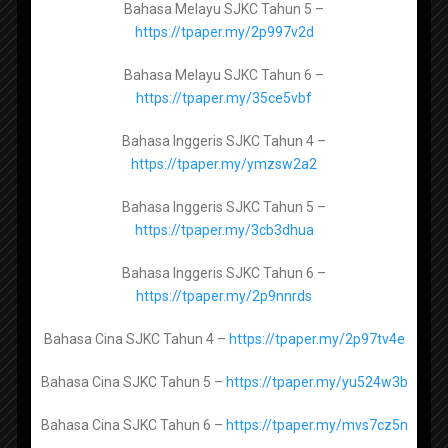
Bahasa Melayu SJKC Tahun 5 –
https://tpaper.my/2p997v2d
Manahij Ulum Islamiyah Tingkatan 4 -
Bahasa Melayu SJKC Tahun 6 –
Popular Posts
https://tpaper.my/yckum5yz
https://tpaper.my/35ce5vbf
Manahij Ulum Islamiyah Tingkatan 5 -
Bahasa Inggeris SJKC Tahun 4 –
https://tpaper.my/yckx87h8
https://tpaper.my/ymzsw2a2
Contact Us
Bahasa Inggeris SJKC Tahun 5 –
https://tpaper.my/3cb3dhua
Pendidikan Al-Quran dan Al-Sunnah Tingkatan 4 -
Untuk beriklan di web dan telegram, hubungi
https://tpaper.my/2p9efwcr
Bahasa Inggeris SJKC Tahun 6 –
kami melalui whatsapp di
hubungi kami di
whatsapp
https://tpaper.my/2p9nnrds
Pendidikan Al-Quran dan Al-Sunnah Tingkatan 5 -
Sebarang masalah, aduan, keperluan dan
https://tpaper.my/2s4znw8b
Bahasa Cina SJKC Tahun 4 –
https://tpaper.my/2p97tv4e
perkara berkaitan laman web (website) boleh
hubungi kami di emel
Bahasa Cina SJKC Tahun 5 –
https://tpaper.my/yu524w3b
helpdesk@sumberpendidikan.com
Pendidikan Syariah Islamiah Tingkatan 4 -
Bahasa Cina SJKC Tahun 6 –
https://tpaper.my/mvs7cz5n
https://tpaper.my/ynv2ytb5