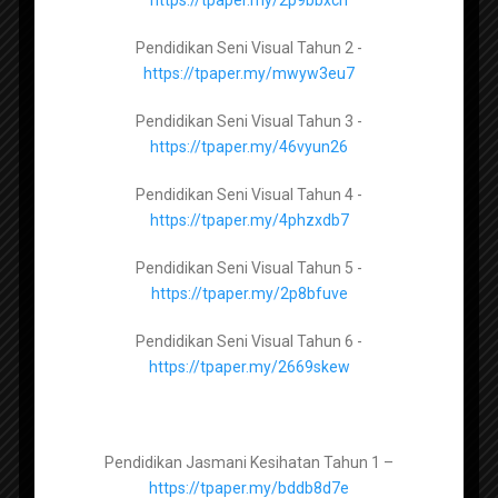
https://tpaper.my/2p962wy2
RPT Bahasa Inggeris Tahun 3 2022
Pendidikan Seni Visual Tahun 2 -
Pendidikan Moral Tingkatan 5 –
KSSR Semakan
https://tpaper.my/mwyw3eu7
https://tpaper.my/ysp67ju6
Pendidikan Seni Visual Tahun 3 -
https://tpaper.my/46vyun26
Pendidikan Seni Visual Tingkatan 1 –
Pendidikan Seni Visual Tahun 4 -
https://tpaper.my/2p8hw5e8
https://tpaper.my/4phzxdb7
Pendidikan Seni Visual Tingkatan 2 –
Pendidikan Seni Visual Tahun 5 -
https://tpaper.my/43p8dbvz
https://tpaper.my/2p8bfuve
Pendidikan Seni Visual Tingkatan 3 –
Pendidikan Seni Visual Tahun 6 -
https://tpaper.my/2p8mtbk2
https://tpaper.my/2669skew
RPT Matematik Tahun 2 2021
Pendidikan Jasmani Kesihatan Tingkatan 1 –
Pendidikan Jasmani Kesihatan Tahun 1 –
KSSR Semakan
https://tpaper.my/yckn2nkz
https://tpaper.my/bddb8d7e