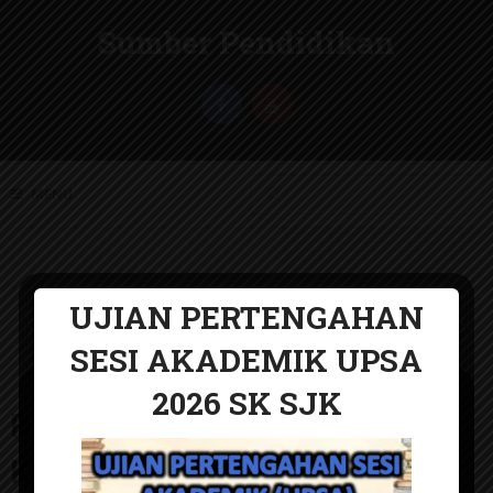
Sumber Pendidikan
MENU
UJIAN PERTENGAHAN
SESI AKADEMIK UPSA
RPT
2026 SK SJK
UJIAN PERTENGAHAN
RPT Fizik Tingkatan 5 2026
SESI AKADEMIK 2026
KSSM