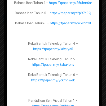
Pendidikan Islam Tingkatan 1 –
Join group di atas untuk memudahkan mencari bahan berkaitan.
Bahasa Iban Tahun 4 –
https://tpaper.my/36ubm6ar
https://tpaper.my/2p8shv4m
Bahasa Iban Tahun 5 –
https://tpaper.my/2p97p92j
Pendidikan Islam Tingkatan 2 -
PREV ARTICLE
NEXT ARTICLE
https://tpaper.my/bdzhamuv
Bahasa Iban Tahun 6 –
https://tpaper.my/yckrbnx8
Pendidikan Islam Tingkatan 3 -
https://tpaper.my/2r37ppz3
Related Articles
Reka Bentuk Teknologi Tahun 4 –
https://tpaper.my/k8xjrya5
Pendidikan Moral Tingkatan 1 –
Reka Bentuk Teknologi Tahun 5 –
https://tpaper.my/2p9fwcve
https://tpaper.my/3aba4pny
Pendidikan Moral Tingkatan 2 –
Reka Bentuk Teknologi Tahun 6 –
https://tpaper.my/yc29jbus
https://tpaper.my/yckmnwek
Pendidikan Moral Tingkatan 3 –
https://tpaper.my/9hsz3ek8
Pendidikan Seni Visual Tahun 1 –
Pendidikan Moral Tingkatan 4 –
https://tpaper.my/2p9bbxcn