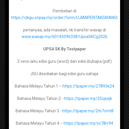
Rancangan Pengajaran Tahunan ataupun lebih dikenali sebagai
RPT.
Pembelian di
https://cikgu.onpay.my/order/form/UJIANPENTAKSIRANSUMA
Bahasa Inggeris Tingkatan 1 –
https://tpaper.my/2p99b3ck
pertanyaa, ada masalah, nk transfer wasap di
Bahasa Inggeris Tingkatan 2 –
https://tpaper.my/388cj94t
www.wasap.my/60145096338/UpsaSKCg2026
Bahasa Inggeris Tingkatan 3 –
UPSA SK By Testpaper
https://tpaper.my/35wu87k4
2 versi iaitu edisi guru (word) dan edisi ibubapa (pdf)
Bahasa Inggeris Tingkatan 4 –
https://tpaper.my/bdh5hdef
Rancangan pengajaran ini telah disediakan dan dirangka bagi
JSU disediakan bagi edisi guru sahaja.
Bahasa Inggeris Tingkatan 5 –
membolehkan semua kandungan pembelajaran dapat disampaikan
https://tpaper.my/34xsmmjf
kepada murid sepanjang tahun.
Bahasa Melayu Tahun 1 –
https://tpaper.my/27893e24
Rancangan pengajaran ini telah dihasilkan dan dikongsi serta
Bahasa Melayu Tahun 2 -
https://tpaper.my/25cjsejk
disumbangkan oleh rakan guru di seluruh Malaysia. Moga jasa dan
Matematik Tingkatan 1 –
https://tpaper.my/yjvryfh5
amal mereka menjadi satu amal jariah dan pahala berterusan
Bahasa Melayu Tahun 3 -
https://tpaper.my/2rb7cmt8
kepada mereka. In sha Allah.
Matematik Tingkatan 2 –
https://tpaper.my/2axzay4n
Bahasa Melayu Tahun 4 –
https://tpaper.my/yc78rr94
Rancangan Pengajaran Tahunan adalah berdasarkan takwim