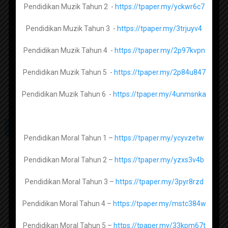
Pendidikan Muzik Tahun 2 -
https://tpaper.my/yckwr6c7
Fizik Tingkatan 4 –
https://tpaper.my/yc2vpktf
Pendidikan Muzik Tahun 3 -
https://tpaper.my/3trjuyv4
Fizik Tingkatan 5 –
https://tpaper.my/25ybspez
Pendidikan Muzik Tahun 4 -
https://tpaper.my/2p97kvpn
Pendidikan Muzik Tahun 5 -
https://tpaper.my/2p84u847
Biologi Tingkatan 4 -
https://tpaper.my/2p9hhzj8
Pendidikan Muzik Tahun 6 -
https://tpaper.my/4unmsnka
Biologi Tingkatan 5 -
https://tpaper.my/4cnxdzch
Pendidikan Moral Tahun 1 –
https://tpaper.my/ycyvzetw
Al Syariah Tingkatan 1 -
https://tpaper.my/3rcave6u
Pendidikan Moral Tahun 2 –
https://tpaper.my/yzxs3v4b
Al Syariah Tingkatan 2 -
https://tpaper.my/4juu83se
Subscribe channel Sumber
Pendidikan Moral Tahun 3 –
https://tpaper.my/3pyr8rzd
Pendidikan
Al Syariah Tingkatan 3 -
Pendidikan Moral Tahun 4 –
https://tpaper.my/mstc384w
Pendidikan Moral Tahun 5 –
https://tpaper.my/33kpm67t