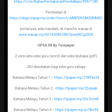
Rancangan Pengajaran Tahunan ataupun lebih dikenali sebagai
https://t.me/BahanPentaksiranPendidikan/939/1185
RPT.
Pembelian di
https://cikgu.onpay.my/order/form/UJIANPENTAKSIRANSUMA
Bahasa Inggeris Tingkatan 1 –
https://tpaper.my/2p99b3ck
pertanyaa, ada masalah, nk transfer wasap di
Bahasa Inggeris Tingkatan 2 –
https://tpaper.my/388cj94t
www.wasap.my/60145096338/UpsaSKCg2026
Bahasa Inggeris Tingkatan 3 –
UPSA SK By Testpaper
https://tpaper.my/35wu87k4
2 versi iaitu edisi guru (word) dan edisi ibubapa (pdf)
Bahasa Inggeris Tingkatan 4 –
https://tpaper.my/bdh5hdef
Rancangan pengajaran ini telah disediakan dan dirangka bagi
membolehkan semua kandungan pembelajaran dapat disampaikan
JSU disediakan bagi edisi guru sahaja.
Bahasa Inggeris Tingkatan 5 –
kepada murid sepanjang tahun.
https://tpaper.my/34xsmmjf
Bahasa Melayu Tahun 1 –
https://tpaper.my/27893e24
Rancangan pengajaran ini telah dihasilkan dan dikongsi serta
Bahasa Melayu Tahun 2 -
https://tpaper.my/25cjsejk
disumbangkan oleh rakan guru di seluruh Malaysia. Moga jasa dan
Matematik Tingkatan 1 –
https://tpaper.my/yjvryfh5
amal mereka menjadi satu amal jariah dan pahala berterusan
Bahasa Melayu Tahun 3 -
https://tpaper.my/2rb7cmt8
kepada mereka. In sha Allah.
Matematik Tingkatan 2 –
https://tpaper.my/2axzay4n
Bahasa Melayu Tahun 4 –
https://tpaper.my/yc78rr94
Rancangan Pengajaran Tahunan adalah berdasarkan takwim