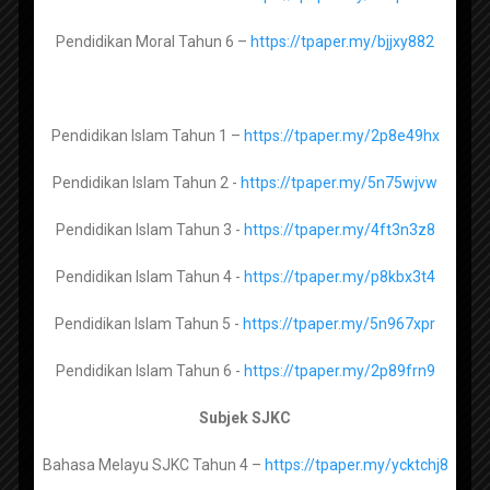
Usul Al Din Tingkatan 1 -
https://tpaper.my/4m37per6
Pendidikan Moral Tahun 6 –
https://tpaper.my/bjjxy882
Usul Al Din Tingkatan 2 -
https://tpaper.my/2rmyv4f9
RPH SK SMK by ROZAYUS 2026
Usul Al Din Tingkatan 3 -
https://tpaper.my/ycxxupjb
RPH SK SMK by CG GORGEOUS 2026
Pendidikan Islam Tahun 1 –
https://tpaper.my/2p8e49hx
RPH PRASEKOLAH 2026
Pendidikan Islam Tahun 2 -
https://tpaper.my/5n75wjvw
RPH PPKI RENDAH MENENGAH 2026
Lughah Arabiah Muasirah Tingkatan 1 –
https://tpaper.my/y43a94wd
REKOD PERSEDIAAN MENGAJAR (FAIL RPH)
Pendidikan Islam Tahun 3 -
https://tpaper.my/4ft3n3z8
2026
Pendidikan Islam Tahun 4 -
https://tpaper.my/p8kbx3t4
Bahan Lengkap Fail Panitia Mengikut Senarai
Semak
Maharat Al Quran Tingkatan 1 -
Pendidikan Islam Tahun 5 -
https://tpaper.my/5n967xpr
https://tpaper.my/43mneu5a
Penetapan Keberhasilan PBPPP 2021
Pendidikan Islam Tahun 6 -
https://tpaper.my/2p89frn9
Panduan dan Contoh Evidens Lengkap
Maharat Al Quran Tingkatan 2 -
SKPMg2
https://tpaper.my/yckrd39x
Subjek SJKC
myPortfolio : Panduan dan bahan berkaitan
Maharat Al Quran Tingkatan 3 –
Bahasa Melayu SJKC Tahun 4 –
https://tpaper.my/ycktchj8
Koleksi Bahan Bahan Kokurikulum
https://tpaper.my/ycksr8at