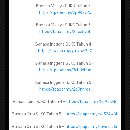
Bahasa Melayu SJKC Tahun 5 –
https://tpaper.my/2p997v2d
Manahij Ulum Islamiyah Tingkatan 4 -
Bahasa Melayu SJKC Tahun 6 –
https://tpaper.my/yckum5yz
https://tpaper.my/35ce5vbf
Popular Posts
Manahij Ulum Islamiyah Tingkatan 5 -
Bahasa Inggeris SJKC Tahun 4 –
https://tpaper.my/yckx87h8
https://tpaper.my/ymzsw2a2
Contact Us
Bahasa Inggeris SJKC Tahun 5 –
https://tpaper.my/3cb3dhua
Pendidikan Al-Quran dan Al-Sunnah Tingkatan 4 -
Untuk beriklan di web dan telegram, hubungi
https://tpaper.my/2p9efwcr
Bahasa Inggeris SJKC Tahun 6 –
kami melalui whatsapp di
hubungi kami di
https://tpaper.my/2p9nnrds
whatsapp
Pendidikan Al-Quran dan Al-Sunnah Tingkatan 5 -
https://tpaper.my/2s4znw8b
Bahasa Cina SJKC Tahun 4 –
https://tpaper.my/2p97tv4e
Sebarang masalah, aduan, keperluan dan
perkara berkaitan laman web (website) boleh
Bahasa Cina SJKC Tahun 5 –
https://tpaper.my/yu524w3b
hubungi kami di emel
helpdesk@sumberpendidikan.com
Pendidikan Syariah Islamiah Tingkatan 4 -
Bahasa Cina SJKC Tahun 6 –
https://tpaper.my/mvs7cz5n