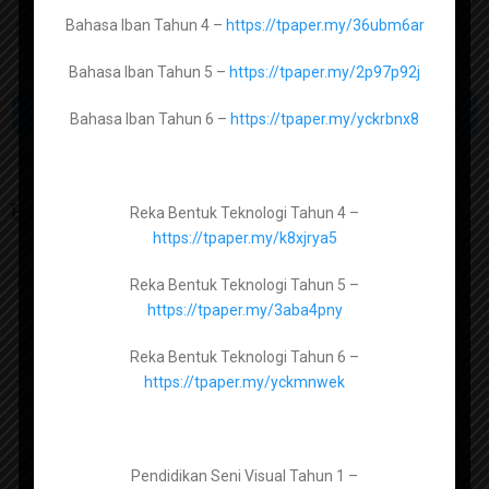
Pendidikan Islam Tingkatan 1 –
Bahasa Iban Tahun 4 –
https://tpaper.my/36ubm6ar
Join group di atas untuk memudahkan mencari bahan berkaitan.
https://tpaper.my/2p8shv4m
Bahasa Iban Tahun 5 –
https://tpaper.my/2p97p92j
Pendidikan Islam Tingkatan 2 -
https://tpaper.my/bdzhamuv
PREV ARTICLE
NEXT ARTICLE
Bahasa Iban Tahun 6 –
https://tpaper.my/yckrbnx8
Pendidikan Islam Tingkatan 3 -
https://tpaper.my/2r37ppz3
Related Articles
Reka Bentuk Teknologi Tahun 4 –
https://tpaper.my/k8xjrya5
Pendidikan Moral Tingkatan 1 –
Reka Bentuk Teknologi Tahun 5 –
https://tpaper.my/2p9fwcve
https://tpaper.my/3aba4pny
Pendidikan Moral Tingkatan 2 –
Reka Bentuk Teknologi Tahun 6 –
https://tpaper.my/yc29jbus
https://tpaper.my/yckmnwek
Pendidikan Moral Tingkatan 3 –
https://tpaper.my/9hsz3ek8
Pendidikan Seni Visual Tahun 1 –