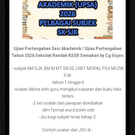
SMK KSSM
admin
November 28, 2025
RPT Pendidikan Seni Visual
Tingkatan 4 2026 KSSM
Ujian Pertengahan Sesi Akademik / Ujian Pertengahan
Tahun 2026 Sekolah Rendah KSSR Semakan by Cg Gojes
• subjek BM SJK, BM BI MT SN SEJ RBT MORAL PSV MUZIK
Bahasa Melayu Tingkatan 1 –
PJK
https://tpaper.my/mus4ch7b
-tahun 1 hingga 6
-soalan dibina oleh guru mengikut sukatan dan buku teks
Bahasa Melayu Tingkatan 2 –
https://tpaper.my/2p8tve3h
terkini
Perkongsian kali ini berkenaan dengan RPT Pendidikan Seni Visual
-2 set soalan dan jawapan disediakan
Bahasa Melayu Tingkatan 3 –
https://tpaper.my/yc2tyzz9
Tingkatan 4 2026 KSSM
-dlm format word boleh edit
-Jsu bagi subjek teras tahap 2.
Bahasa Melayu Tingkatan 4 –
https://tpaper.my/2p87vkj8
Pada setiap awal persekolahan ataupun hujung tahun, antara bahan
persediaan utama yang akan disediakan oleh guru adalah
Contoh soalan dan JSU di -
Bahasa Melayu Tingkatan 5 –
https://tpaper.my/4mkdjub3