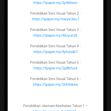
Pendidikan Moral Tingkatan 4 –
https://tpaper.my/2p9bbxcn
https://tpaper.my/2p962wy2
Pendidikan Seni Visual Tahun 2 -
RPT 2019 Reka Bentuk Teknologi
Pendidikan Moral Tingkatan 5 –
https://tpaper.my/mwyw3eu7
Tingkatan 2 KSSM
https://tpaper.my/ysp67ju6
Pendidikan Seni Visual Tahun 3 -
https://tpaper.my/46vyun26
Pendidikan Seni Visual Tingkatan 1 –
Pendidikan Seni Visual Tahun 4 -
https://tpaper.my/2p8hw5e8
https://tpaper.my/4phzxdb7
Pendidikan Seni Visual Tingkatan 2 –
Pendidikan Seni Visual Tahun 5 -
https://tpaper.my/43p8dbvz
https://tpaper.my/2p8bfuve
Pendidikan Seni Visual Tingkatan 3 –
Pendidikan Seni Visual Tahun 6 -
https://tpaper.my/2p8mtbk2
https://tpaper.my/2669skew
RPT Pendidikan Kesihatan tahun
Pendidikan Jasmani Kesihatan Tingkatan 1 –
Pendidikan Jasmani Kesihatan Tahun 1 –
3
https://tpaper.my/yckn2nkz