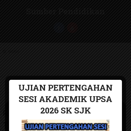
Sumber Pendidikan
MENU
UJIAN PERTENGAHAN
RPT
SESI AKADEMIK UPSA
2026 SK SJK
UJIAN PERTENGAHAN
RPT Pendidikan Seni Visual
SESI AKADEMIK 2026
Tingkatan 4 2026 KSSM