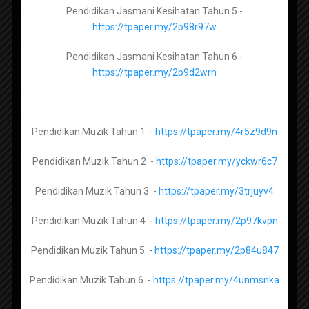
Pendidikan Jasmani Kesihatan Tahun 5 -
Kimia Tingkatan 4 -
https://tpaper.my/2p9hxt3r
https://tpaper.my/2p98r97w
Untuk beriklan di web dan telegram, hubungi kami
Kimia Tingkatan 5 -
https://tpaper.my/3pf4m9hn
melalui whatsapp di
hubungi kami di whatsapp
Pendidikan Jasmani Kesihatan Tahun 6 -
https://tpaper.my/2p9d2wrn
Sebarang masalah, aduan, keperluan dan perkara
berkaitan laman web (website) boleh hubungi
kami di emel helpdesk@sumberpendidikan.com
Fizik Tingkatan 4 –
https://tpaper.my/yc2vpktf
Pendidikan Muzik Tahun 1 -
https://tpaper.my/4r5z9d9n
Fizik Tingkatan 5 –
https://tpaper.my/25ybspez
Penafian
Pendidikan Muzik Tahun 2 -
https://tpaper.my/yckwr6c7
Pendidikan Muzik Tahun 3 -
https://tpaper.my/3trjuyv4
Biologi Tingkatan 4 -
https://tpaper.my/2p9hhzj8
Pihak kami tidak bertanggungjawab terhadap
sebarang sebarang komen yang dibuat oleh
Pendidikan Muzik Tahun 4 -
https://tpaper.my/2p97kvpn
Biologi Tingkatan 5 -
https://tpaper.my/4cnxdzch
pengunjung laman web ini dan kerosakan yang
diterima pengguna
Pendidikan Muzik Tahun 5 -
https://tpaper.my/2p84u847
Pendidikan Muzik Tahun 6 -
https://tpaper.my/4unmsnka
Al Syariah Tingkatan 1 -
https://tpaper.my/3rcave6u