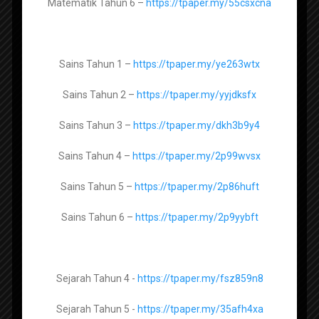
Matematik Tahun 6 –
https://tpaper.my/55csxcna
Sains Tingkatan 4 -
https://tpaper.my/2p8fc4f8
Sains Tingkatan 5 -
https://tpaper.my/2p84r3pa
Sains Tahun 1 –
https://tpaper.my/ye263wtx
Sains Tahun 2 –
https://tpaper.my/yyjdksfx
Geografi Tingkatan 1 –
https://tpaper.my/2p9852ka
Sains Tahun 3 –
https://tpaper.my/dkh3b9y4
Geografi Tingkatan 2 -
https://tpaper.my/22vstmuc
Sains Tahun 4 –
https://tpaper.my/2p99wvsx
Geografi Tingkatan 3 -
https://tpaper.my/2p8jat3n
Sains Tahun 5 –
https://tpaper.my/2p86huft
Format dan Contoh Matriks
Pembelajaran Tahun 4 Matematik
Sains Tahun 6 –
https://tpaper.my/2p9yybft
Sejarah Tingkatan 1 –
https://tpaper.my/9rnprjrw
Sejarah Tingkatan 2 -
https://tpaper.my/33enfc4y
Sejarah Tahun 4 -
https://tpaper.my/fsz859n8
Sejarah Tingkatan 3 -
https://tpaper.my/y8z26eyv
Sejarah Tahun 5 -
https://tpaper.my/35afh4xa