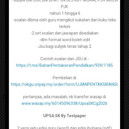
PJK
Bahasa Melayu Tingkatan 3 –
https://tpaper.my/yc2tyzz9
-tahun 1 hingga 6
-soalan dibina oleh guru mengikut sukatan dan buku teks
Bahasa Melayu Tingkatan 4 –
https://tpaper.my/2p87vkj8
terkini
-2 set soalan dan jawapan disediakan
Bahasa Melayu Tingkatan 5 –
https://tpaper.my/4mkdjub3
-dlm format word boleh edit
-Jsu bagi subjek teras tahap 2.
Contoh soalan dan JSU di -
Bahasa Inggeris Tingkatan 1 –
https://tpaper.my/2p99b3ck
https://t.me/BahanPentaksiranPendidikan/939/1185
Bahasa Inggeris Tingkatan 2 –
https://tpaper.my/388cj94t
Pembelian di
https://cikgu.onpay.my/order/form/UJIANPENTAKSIRANSUMA
Bahasa Inggeris Tingkatan 3 –
https://tpaper.my/35wu87k4
Category:
MPT4
pertanyaa, ada masalah, nk transfer wasap di
www.wasap.my/60145096338/UpsaSKCg2026
Bahasa Inggeris Tingkatan 4 –
https://tpaper.my/bdh5hdef
UPSA SK By Testpaper
Bahasa Inggeris Tingkatan 5 –
https://tpaper.my/34xsmmjf
2 versi iaitu edisi guru (word) dan edisi ibubapa (pdf)