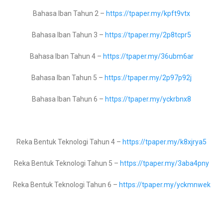
Bahasa Iban Tahun 2 –
https://tpaper.my/kpft9vtx
Bahasa Iban Tahun 3 –
https://tpaper.my/2p8tcpr5
Pendidikan Moral Tingkatan 1 –
https://tpaper.my/2p9fwcve
Proses perekodan dan pelaporan
Bahasa Iban Tahun 4 –
https://tpaper.my/36ubm6ar
Pendidikan Moral Tingkatan 2 –
https://tpaper.my/yc29jbus
Bahasa Iban Tahun 5 –
https://tpaper.my/2p97p92j
Pendidikan Moral Tingkatan 3 –
https://tpaper.my/9hsz3ek8
Bahasa Iban Tahun 6 –
https://tpaper.my/yckrbnx8
Pendidikan Moral Tingkatan 4 –
https://tpaper.my/2p962wy2
Pendidikan Moral Tingkatan 5 –
https://tpaper.my/ysp67ju6
Reka Bentuk Teknologi Tahun 4 –
https://tpaper.my/k8xjrya5
Reka Bentuk Teknologi Tahun 5 –
https://tpaper.my/3aba4pny
Pendidikan Seni Visual Tingkatan 1 –
https://tpaper.my/2p8hw5e8
Berikut merupakan Matriks Pembelajaran Tahun 4 Sains
Reka Bentuk Teknologi Tahun 6 –
https://tpaper.my/yckmnwek
Pendidikan Seni Visual Tingkatan 2 –
https://tpaper.my/43p8dbvz
Format MPT4 S
Pendidikan Seni Visual Tingkatan 3 –
https://tpaper.my/2p8mtbk2
Jangan lupa share kepada kawan2 ya pada group whasapp dan t