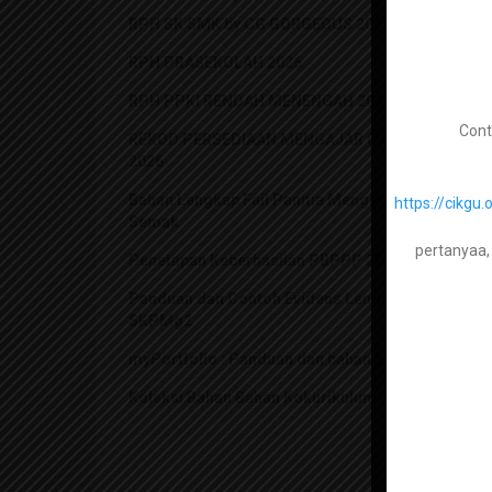
RPH SK SMK by CG GORGEOUS 2026
RPH PRASEKOLAH 2026
RPH PPKI RENDAH MENENGAH 2026
Cont
REKOD PERSEDIAAN MENGAJAR (FAIL RPH)
2026
Bahan Lengkap Fail Panitia Mengikut Senarai
https://cik
Semak
pertanyaa,
Penetapan Keberhasilan PBPPP 2021
Panduan dan Contoh Evidens Lengkap
SKPMg2
myPortfolio : Panduan dan bahan berkaitan
Koleksi Bahan Bahan Kokurikulum