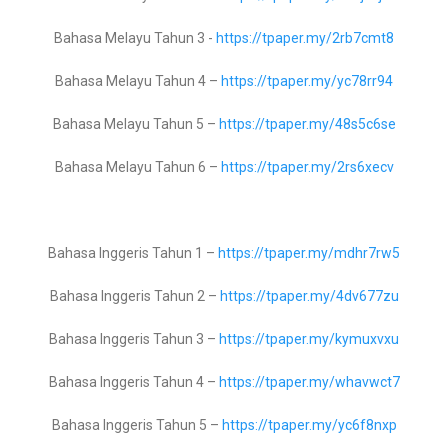
Matematik Tingkatan 2 –
https://tpaper.my/2axzay4n
Bahasa Melayu Tahun 3 -
https://tpaper.my/2rb7cmt8
Matematik Tingkatan 3 –
https://tpaper.my/2p8bmhne
Bahasa Melayu Tahun 4 –
https://tpaper.my/yc78rr94
Matematik Tingkatan 4 –
https://tpaper.my/43zns7ah
Bahasa Melayu Tahun 5 –
https://tpaper.my/48s5c6se
Matematik Tingkatan 5 -
Bahasa Melayu Tahun 6 –
https://tpaper.my/2rs6xecv
Reka Bentuk Teknologi Tingkatan 1 –
https://tpaper.my/4sm2bbmp
Bahasa Inggeris Tahun 1 –
https://tpaper.my/mdhr7rw5
Reka Bentuk Teknologi Tingkatan 2 –
https://tpaper.my/2cefazxd
Bahasa Inggeris Tahun 2 –
https://tpaper.my/4dv677zu
Reka Bentuk Teknologi Tingkatan 3 –
https://tpaper.my/3nbw7zaf
Bahasa Inggeris Tahun 3 –
https://tpaper.my/kymuxvxu
Bahasa Inggeris Tahun 4 –
https://tpaper.my/whavwct7
Asas Sains Komputer Tingkatan 1 –
https://tpaper.my/4tccpxt9
Bahasa Inggeris Tahun 5 –
https://tpaper.my/yc6f8nxp
Asas Sains Komputer Tingkatan 2 –
https://tpaper.my/2p8j2mna