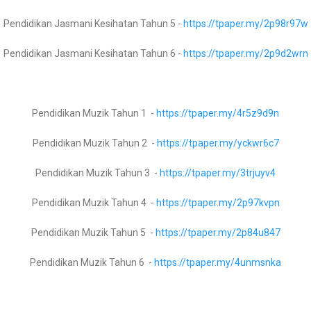
Fizik Tingkatan 4 –
https://tpaper.my/yc2vpktf
Pendidikan Jasmani Kesihatan Tahun 5 -
https://tpaper.my/2p98r97w
Fizik Tingkatan 5 –
https://tpaper.my/25ybspez
PREV ARTICLE
Pendidikan Jasmani Kesihatan Tahun 6 -
https://tpaper.my/2p9d2wrn
Biologi Tingkatan 4 -
https://tpaper.my/2p9hhzj8
Related Articles
Pendidikan Muzik Tahun 1 -
https://tpaper.my/4r5z9d9n
Biologi Tingkatan 5 -
https://tpaper.my/4cnxdzch
Pendidikan Muzik Tahun 2 -
https://tpaper.my/yckwr6c7
Pendidikan Muzik Tahun 3 -
https://tpaper.my/3trjuyv4
Al Syariah Tingkatan 1 -
https://tpaper.my/3rcave6u
Pendidikan Muzik Tahun 4 -
https://tpaper.my/2p97kvpn
Al Syariah Tingkatan 2 -
https://tpaper.my/4juu83se
Pendidikan Muzik Tahun 5 -
https://tpaper.my/2p84u847
Al Syariah Tingkatan 3 -
Pendidikan Muzik Tahun 6 -
https://tpaper.my/4unmsnka
Usul Al Din Tingkatan 1 -
https://tpaper.my/4m37per6