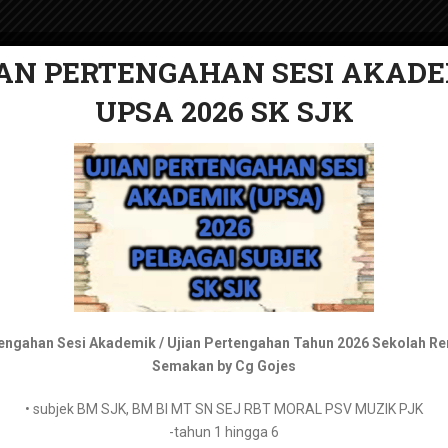
AN PERTENGAHAN SESI AKAD
AN PERTENGAHAN SESI AKAD
UPSA 2026 SK SJK
2026 SMK KSSM
PELAPORAN PBD
BUKU TEKS DIGITAL
KERTAS UJIAN
MPT4
Format dan Contoh Matriks 
tengahan Sesi Akademik / Ujian Pertengahan Tahun 2026 Sekolah R
Bahasa Melayu Tingkatan 1 –
https://tpaper.my/mus4ch7b
Semakan by Cg Gojes
Sains
Bahasa Melayu Tingkatan 2 –
https://tpaper.my/2p8tve3h
• subjek BM SJK, BM BI MT SN SEJ RBT MORAL PSV MUZIK PJK
admin
June 12, 2026
Bahasa Melayu Tingkatan 3 –
https://tpaper.my/yc2tyzz9
-tahun 1 hingga 6