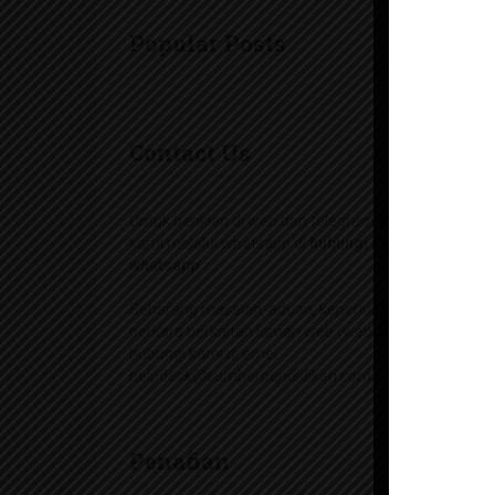
Popular Posts
Contact Us
Untuk beriklan di web dan telegram, hubungi
kami melalui whatsapp di
hubungi kami di
whatsapp
Sebarang masalah, aduan, keperluan dan
perkara berkaitan laman web (website) boleh
hubungi kami di emel
helpdesk@sumberpendidikan.com
Penafian