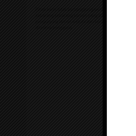
Pihak kami tidak bertanggungjawab terhadap
sebarang sebarang komen yang dibuat oleh
pengunjung laman web ini dan kerosakan yang
diterima pengguna