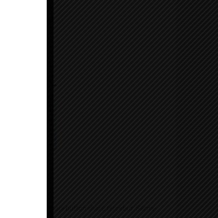
ains
elegram.Klik sahaja button share tersebut. Sama-