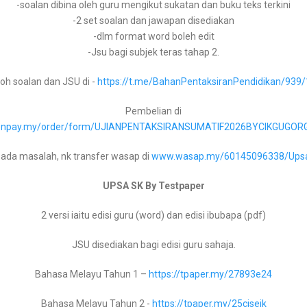
-soalan dibina oleh guru mengikut sukatan dan buku teks terkini
Format dan Contoh Matriks
Bahasa Melayu Tingkatan 4 –
https://tpaper.my/2p87vkj8
-2 set soalan dan jawapan disediakan
-dlm format word boleh edit
Sain
Bahasa Melayu Tingkatan 5 –
https://tpaper.my/4mkdjub3
-Jsu bagi subjek teras tahap 2.
oh soalan dan JSU di -
https://t.me/BahanPentaksiranPendidikan/939
Bahasa Inggeris Tingkatan 1 –
https://tpaper.my/2p99b3ck
Pembelian di
gu.onpay.my/order/form/UJIANPENTAKSIRANSUMATIF2026BYCIKGUGOR
Bahasa Inggeris Tingkatan 2 –
https://tpaper.my/388cj94t
 ada masalah, nk transfer wasap di
www.wasap.my/60145096338/Ups
Bahasa Inggeris Tingkatan 3 –
https://tpaper.my/35wu87k4
UPSA SK By Testpaper
Bahasa Inggeris Tingkatan 4 –
https://tpaper.my/bdh5hdef
2 versi iaitu edisi guru (word) dan edisi ibubapa (pdf)
Bahasa Inggeris Tingkatan 5 –
https://tpaper.my/34xsmmjf
JSU disediakan bagi edisi guru sahaja.
Bahasa Melayu Tahun 1 –
https://tpaper.my/27893e24
Matriks Pembelajaran Tahun 4 akan mula dilaksanakan bermul
Matematik Tingkatan 1 –
https://tpaper.my/yjvryfh5
Bahasa Melayu Tahun 2 -
https://tpaper.my/25cjsejk