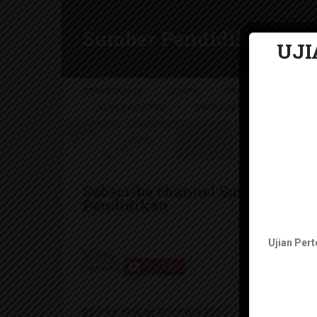
Sumber Pendidikan
UJI
UJI
SPM KSSM
DSKP
RPT KSSR KSSM 2021
KERJA KOSONG
PRIVACY POLICY
Subscribe channel Sumber
Pendidikan
Ujian Per
RPH SK SMK by ROZAYUS 2026