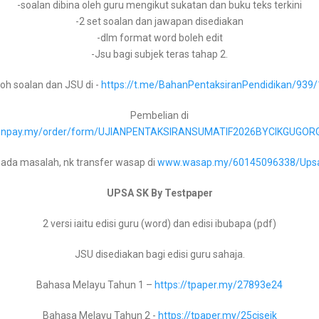
-soalan dibina oleh guru mengikut sukatan dan buku teks terkini
Bahasa Melayu Tingkatan 4 –
https://tpaper.my/2p87vkj8
-2 set soalan dan jawapan disediakan
-dlm format word boleh edit
Bahasa Melayu Tingkatan 5 –
https://tpaper.my/4mkdjub3
-Jsu bagi subjek teras tahap 2.
oh soalan dan JSU di -
https://t.me/BahanPentaksiranPendidikan/939
Bahasa Inggeris Tingkatan 1 –
https://tpaper.my/2p99b3ck
Pembelian di
gu.onpay.my/order/form/UJIANPENTAKSIRANSUMATIF2026BYCIKGUGOR
Bahasa Inggeris Tingkatan 2 –
https://tpaper.my/388cj94t
 ada masalah, nk transfer wasap di
www.wasap.my/60145096338/Ups
Bahasa Inggeris Tingkatan 3 –
https://tpaper.my/35wu87k4
UPSA SK By Testpaper
Bahasa Inggeris Tingkatan 4 –
https://tpaper.my/bdh5hdef
2 versi iaitu edisi guru (word) dan edisi ibubapa (pdf)
Bahasa Inggeris Tingkatan 5 –
https://tpaper.my/34xsmmjf
Perkongsian kali ini melibatkan bahan persediaan awal tahun 
Semakan
JSU disediakan bagi edisi guru sahaja.
Pada setiap awal persekolahan ataupun hujung tahun, antara 
Bahasa Melayu Tahun 1 –
https://tpaper.my/27893e24
Matematik Tingkatan 1 –
https://tpaper.my/yjvryfh5
guru adalah Rancangan Pengajaran Tahunan ataupun lebih dike
Bahasa Melayu Tahun 2 -
https://tpaper.my/25cjsejk
Matematik Tingkatan 2 –
https://tpaper.my/2axzay4n