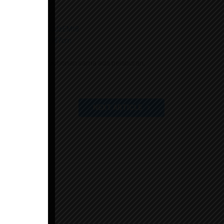
24
DntMbrPZttSFuw8JJzEMt8
adliTuUpvLVYHQppW7cm
lam urusan permohonan sama ada pelaburan,
NEXT ARTICLE