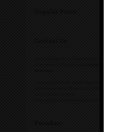
Popular Posts
Contact Us
Untuk beriklan di web dan telegram, hubungi
kami melalui whatsapp di
hubungi kami di
whatsapp
Sebarang masalah, aduan, keperluan dan
perkara berkaitan laman web (website) boleh
hubungi kami di emel
helpdesk@sumberpendidikan.com
Penafian