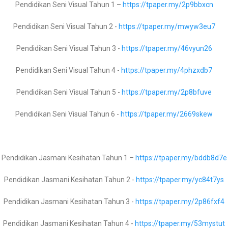
Pendidikan Seni Visual Tahun 1 –
https://tpaper.my/2p9bbxcn
Pendidikan Seni Visual Tahun 2 -
https://tpaper.my/mwyw3eu7
endidikan Jasmani Kesihatan Tingkatan 1 –
https://tpaper.my/yckn2n
Pendidikan Seni Visual Tahun 3 -
https://tpaper.my/46vyun26
endidikan Jasmani Kesihatan Tingkatan 2 –
https://tpaper.my/2p83a9
Pendidikan Seni Visual Tahun 4 -
https://tpaper.my/4phzxdb7
Pendidikan Jasmani Kesihatan Tingkatan 3 –
https://tpaper.my/hytdx5t
RPT Pendidikan Moral Tingkatan
Pendidikan Seni Visual Tahun 5 -
https://tpaper.my/2p8bfuve
endidikan Jasmani Kesihatan Tingkatan 4 –
https://tpaper.my/2dt7mk
2 2023 KSSM
Pendidikan Seni Visual Tahun 6 -
https://tpaper.my/2669skew
endidikan Jasmani Kesihatan Tingkatan 5 –
https://tpaper.my/2p9x26
About The Author
Pendidikan Jasmani Kesihatan Tahun 1 –
https://tpaper.my/bddb8d7e
Kimia Tingkatan 4 -
https://tpaper.my/2p9hxt3r
Pendidikan Jasmani Kesihatan Tahun 2 -
https://tpaper.my/yc84t7ys
Kimia Tingkatan 5 -
https://tpaper.my/3pf4m9hn
admin
Pendidikan Jasmani Kesihatan Tahun 3 -
https://tpaper.my/2p86fxf4
Pendidikan Jasmani Kesihatan Tahun 4 -
https://tpaper.my/53mystut
Fizik Tingkatan 4 –
https://tpaper.my/yc2vpktf