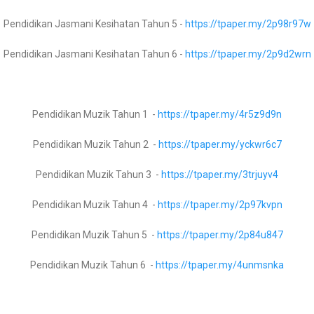
Pendidikan Jasmani Kesihatan Tahun 5 -
https://tpaper.my/2p98r97w
Fizik Tingkatan 5 –
https://tpaper.my/25ybspez
Pendidikan Jasmani Kesihatan Tahun 6 -
https://tpaper.my/2p9d2wrn
Leave a Reply
Biologi Tingkatan 4 -
https://tpaper.my/2p9hhzj8
Pendidikan Muzik Tahun 1 -
https://tpaper.my/4r5z9d9n
Biologi Tingkatan 5 -
https://tpaper.my/4cnxdzch
Pendidikan Muzik Tahun 2 -
https://tpaper.my/yckwr6c7
Pendidikan Muzik Tahun 3 -
https://tpaper.my/3trjuyv4
Al Syariah Tingkatan 1 -
https://tpaper.my/3rcave6u
Pendidikan Muzik Tahun 4 -
https://tpaper.my/2p97kvpn
Al Syariah Tingkatan 2 -
https://tpaper.my/4juu83se
Pendidikan Muzik Tahun 5 -
https://tpaper.my/2p84u847
Al Syariah Tingkatan 3 -
Pendidikan Muzik Tahun 6 -
https://tpaper.my/4unmsnka
Usul Al Din Tingkatan 1 -
https://tpaper.my/4m37per6