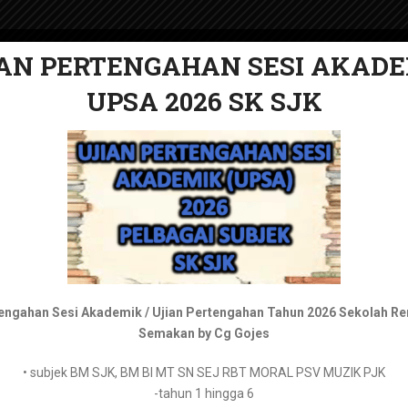
AN PERTENGAHAN SESI AKAD
AN PERTENGAHAN SESI AKAD
UPSA 2026 SK SJK
2026 SMK KSSM
PELAPORAN PBD
BUKU TEKS DIGITAL
KERTAS UJIAN
RPT
RPT Matematik Tahun 4 202
Bahasa Melayu Tingkatan 1 –
https://tpaper.my/mus4ch7b
tengahan Sesi Akademik / Ujian Pertengahan Tahun 2026 Sekolah R
Semakan by Cg Gojes
Bahasa Melayu Tingkatan 2 –
https://tpaper.my/2p8tve3h
admin
January 4, 2023
• subjek BM SJK, BM BI MT SN SEJ RBT MORAL PSV MUZIK PJK
Bahasa Melayu Tingkatan 3 –
https://tpaper.my/yc2tyzz9
RPT Matematik Tahun 4
-tahun 1 hingga 6