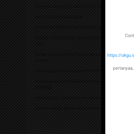
RPH SK SMK by CG GORGEOUS 2026
RPH PRASEKOLAH 2026
RPH PPKI RENDAH MENENGAH 2026
Cont
REKOD PERSEDIAAN MENGAJAR (FAIL RPH)
2026
Bahan Lengkap Fail Panitia Mengikut Senarai
https://cik
Semak
pertanyaa,
Penetapan Keberhasilan PBPPP 2021
Panduan dan Contoh Evidens Lengkap
SKPMg2
myPortfolio : Panduan dan bahan berkaitan
Koleksi Bahan Bahan Kokurikulum