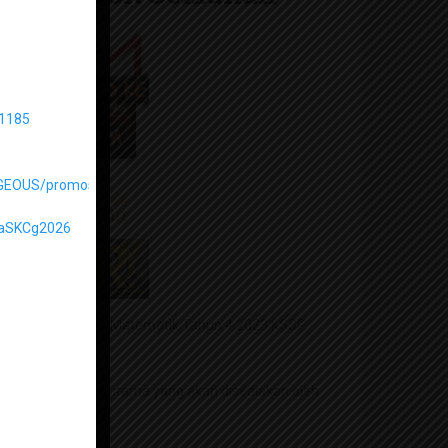
/1185
GEOUS/promosi
aSKCg2026
bagi guru iaitu RPT Matematik Tahun 4 2023 KSSR
bahan persediaan utama yang akan disediakan oleh
nali sebagai RPT.