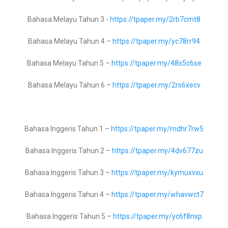
Bahasa Melayu Tahun 3 -
https://tpaper.my/2rb7cmt8
Matematik Tingkatan 3 –
https://tpaper.my/2p8bmhne
Bahasa Melayu Tahun 4 –
https://tpaper.my/yc78rr94
Matematik Tingkatan 4 –
https://tpaper.my/43zns7ah
Bahasa Melayu Tahun 5 –
https://tpaper.my/48s5c6se
Matematik Tingkatan 5 -
Bahasa Melayu Tahun 6 –
https://tpaper.my/2rs6xecv
Reka Bentuk Teknologi Tingkatan 1 –
https://tpaper.my/4sm2bbmp
Bahasa Inggeris Tahun 1 –
https://tpaper.my/mdhr7rw5
Reka Bentuk Teknologi Tingkatan 2 –
https://tpaper.my/2cefazxd
Bahasa Inggeris Tahun 2 –
https://tpaper.my/4dv677zu
Rancangan pengajaran ini telah disediakan dan dirangka ba
Reka Bentuk Teknologi Tingkatan 3 –
https://tpaper.my/3nbw7zaf
dapat disampaikan kepada murid sepanjang tahun.
Bahasa Inggeris Tahun 3 –
https://tpaper.my/kymuxvxu
Untuk 2023 2024, sesi persekolahan bagi sekolah rendah dan
Bahasa Inggeris Tahun 4 –
https://tpaper.my/whavwct7
Asas Sains Komputer Tingkatan 1 –
https://tpaper.my/4tccpxt9
Setiap mata pelajaran perlu ada rpt nya tersendiri dan disimpan
Bahasa Inggeris Tahun 5 –
https://tpaper.my/yc6f8nxp
Asas Sains Komputer Tingkatan 2 –
https://tpaper.my/2p8j2mna
penolong kanan pentadbiran atau guru besar sendiri bagi men