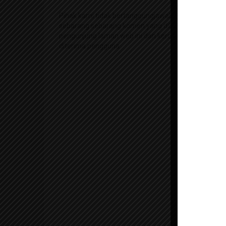
Pihak kami tidak bertanggungjawab terhadap
sebarang sebarang komen yang dibuat oleh
pengunjung laman web ini dan kerosakan yang
diterima pengguna